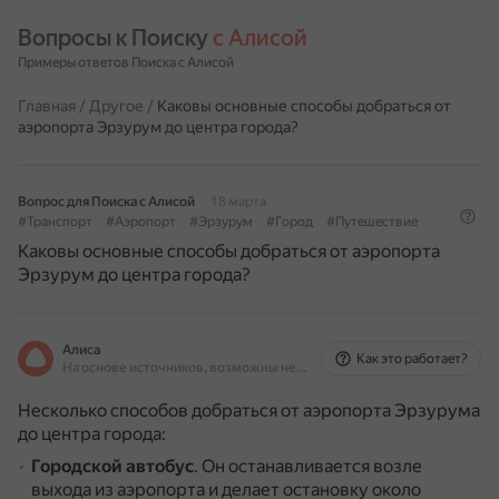
Вопросы к Поиску 
с Алисой
Примеры ответов Поиска с Алисой
Главная
/
Другое
/
Каковы основные способы добраться от
аэропорта Эрзурум до центра города?
Вопрос для Поиска с Алисой
18 марта
#Транспорт
#Аэропорт
#Эрзурум
#Город
#Путешествие
Каковы основные способы добраться от аэропорта
Эрзурум до центра города?
Алиса
Как это работает?
На основе источников, возможны неточности
Несколько способов добраться от аэропорта Эрзурума
до центра города:
Городской автобус
.
Он останавливается возле
выхода из аэропорта и делает остановку около