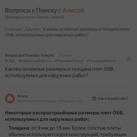
Вопросы к Поиску 
с Алисой
Примеры ответов Поиска с Алисой
Главная
/
Другое
/
Каковы основные размеры и толщина плит
OSB, используемых для наружных работ?
Вопрос для Поиска с Алисой
20 июня
#OSB
#НаружныеРаботы
#РазмерыПлиты
#ТолщинаПлиты
Каковы основные размеры и толщина плит OSB,
используемых для наружных работ?
Алиса
Как это работает?
На основе источников, возможны неточности
Некоторые распространённые размеры плит OSB,
используемых для наружных работ:
Толщина
: от 9 мм до 18 мм.
Более толстые плиты
обычно используются для конструкций, требующих