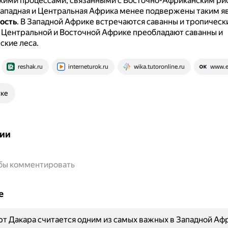
кими процессами, связанными с Восточно-Африканским риф
Западная и Центральная Африка менее подвержены таким я
ость
. В Западной Африке встречаются саванны и тропически
в Центральной и Восточной Африке преобладают саванны и
ские леса.
reshak.ru
interneturok.ru
wika.tutoronline.ru
www.e
ске
ии
обы комментировать
е
т Дакара считается одним из самых важных в Западной Аф