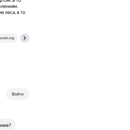
том, в то
влениям.
е леса, в то
uroki.org
otvet.mail.ru
Войти
рике?