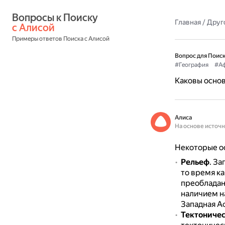
Вопросы к Поиску 
Главная
/
Друг
с Алисой
Примеры ответов Поиска с Алисой
Вопрос для Поиск
#География
#А
Каковы осно
Алиса
На основе источ
Некоторые о
Рельеф
. З
то время к
преобладан
наличием на
Западная А
Тектониче