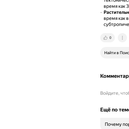
тектоничес
время как 
Растительн
время как 
субтропиче
0
Найти в Пои
Комментар
Войдите, чт
Ещё по тем
Почему пор