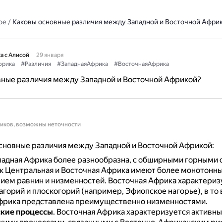
ое
/
Каковы основные различия между Западной и Восточной Афри
а с Алисой
29 января
фрика
#Различия
#ЗападнаяАфрика
#ВосточнаяАфрика
вные различия между Западной и Восточной Африкой?
ников, возможны неточности
сновные различия между Западной и Восточной Африкой:
ападная Африка более разнообразна, с обширными горными 
ак Центральная и Восточная Африка имеют более монотонны
ием равнин и низменностей.
Восточная Африка характериз
горий и плоскогорий (например, Эфиопское нагорье), в то 
фрика представлена преимущественно низменностями.
ские процессы
. Восточная Африка характеризуется активн