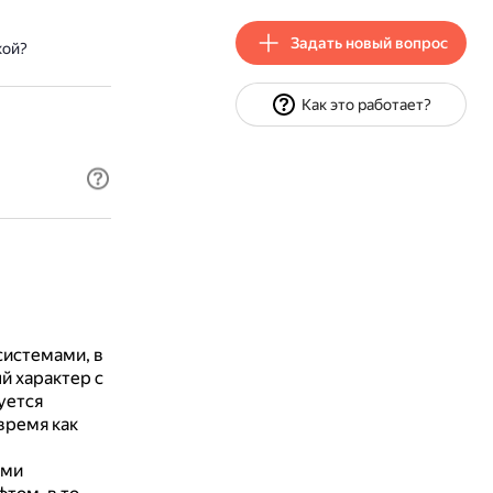
Задать новый вопрос
кой?
Как это работает?
системами, в
й характер с
уется
время как
ыми