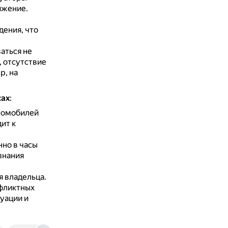
ижение.
ения, что
аться не
, отсутствие
р, на
сах
:
томобилей
ит к
но в часы
знания
я владельца.
фликтных
уации и