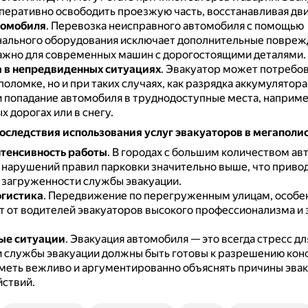
перативно освободить проезжую часть, восстанавливая дв
томобиля
.
Перевозка неисправного автомобиля с помощью
ального оборудования исключает дополнительные поврежд
ажно для современных машин с дорогостоящими деталями.
 в непредвиденных ситуациях
.
Эвакуатор может потребов
поломке, но и при таких случаях, как разрядка аккумулятора
и попадание автомобиля в труднодоступные места, наприме
 дорогах или в снегу.
оследствия использования услуг эвакуаторов в мегаполи
тенсивность работы
.
В городах с большим количеством ав
 нарушений правил парковки значительно выше, что привод
 загруженности службы эвакуации.
огистика
.
Передвижение по перегруженным улицам, особен
ет от водителей эвакуаторов высокого профессионализма и 
ые ситуации
.
Эвакуация автомобиля — это всегда стресс дл
 службы эвакуации должны быть готовы к разрешению кон
уметь вежливо и аргументированно объяснять причины эвак
йствий.