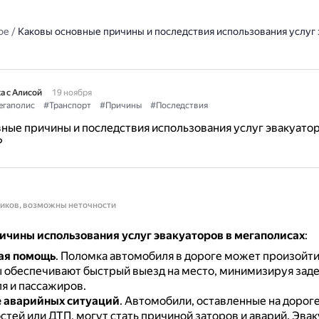
ое
/
Каковы основные причины и последствия использования услуг 
а с Алисой
19 ноября
гаполис
#Транспорт
#Причины
#Последствия
ные причины и последствия использования услуг эвакуатор
?
ников, возможны неточности
ичины использования услуг эвакуаторов в мегаполисах
:
ая помощь
.
Поломка автомобиля в дороге может произойти
 обеспечивают быстрый выезд на место, минимизируя заде
я и пассажиров.
 аварийных ситуаций
.
Автомобили, оставленные на дороге
тей или ДТП, могут стать причиной заторов и аварий.
Эвак