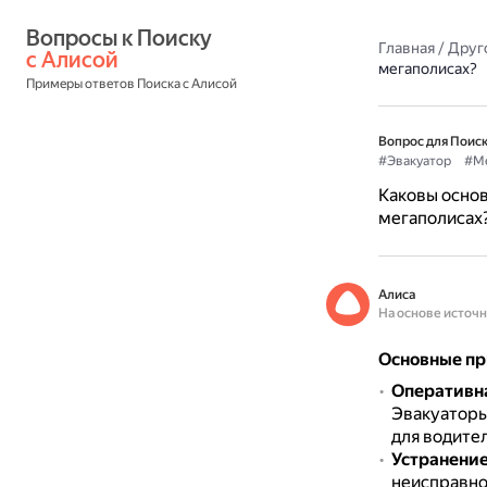
Вопросы к Поиску 
Главная
/
Друг
с Алисой
мегаполисах?
Примеры ответов Поиска с Алисой
Вопрос для Поиск
#Эвакуатор
#Ме
Каковы основ
мегаполисах
Алиса
На основе источ
Основные пр
Оперативн
Эвакуаторы
для водител
Устранение
неисправнос