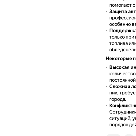
помогают о
Защита ав
профессион
особенно в
Поддержка
только при 
топлива ил
обледенелых
Некоторые п
Высокая ин
количество
постоянной
Сложная л
пик, требу
города.
Конфликтн
Сотрудники
ситуаций, 
порядок де