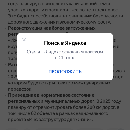
годы планируют выполнить капитальный ремонт
участков дороги и расширить её до четырёх полос.
Это будет способствовать повышению безопасности
дорожного движения и экономическому росту.
Реконструкция наиболее загруженных
региональных автодорог
.
В частности, дороги
«Ижевск — Воткинск», которая является одним из
Поиск в Яндексе
крупнейших направлений маятниковой миграции и
Сделать Яндекс основным поиском
популярным маршрутом для транзитного
в Сhrome
транспорта.
Расширение дороги «Ижевск — Аэропорт»
.
Это
станет актуальным в связи с вводом в эксплуатацию в
ПРОДОЛЖИТЬ
2025 году нового терминала Ижевского аэропорта, в
котором будет открыт сектор международных
перевозок.
Приведение в нормативное состояние
региональных и муниципальных дорог
.
В 2025 году
планируют отремонтировать более 200 км дорог, в
том числе 62 объекта в рамках национального
проекта «Инфраструктура для жизни».