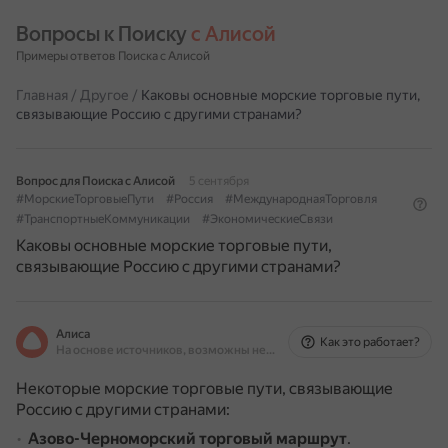
Вопросы к Поиску 
с Алисой
Примеры ответов Поиска с Алисой
Главная
/
Другое
/
Каковы основные морские торговые пути,
связывающие Россию с другими странами?
Вопрос для Поиска с Алисой
5 сентября
#МорскиеТорговыеПути
#Россия
#МеждународнаяТорговля
#ТранспортныеКоммуникации
#ЭкономическиеСвязи
Каковы основные морские торговые пути,
связывающие Россию с другими странами?
Алиса
Как это работает?
На основе источников, возможны неточности
Некоторые морские торговые пути, связывающие
Россию с другими странами:
Азово-Черноморский торговый маршрут
.