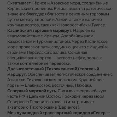
Охватывает Чёрное и Азовское моря, соединённые
Керченским проливом.
Регион имеет стратегическое
значение благодаря близости к основным торговым
путям между Европой и Азией, а также наличию
крупных портов, таких как Новороссийск и Туапсе.
Каспийский торговый маршрут
.
Нацелен на
взаимодействие с Ираном, Азербайджаном,
Казахстаном и Туркменистаном.
Через Каспийское
море пролегают пути, соединяющие его с Индией и
странами Персидского залива.
Основная
специализация портов — экспорт нефти, зерна, а
также контейнерные перевозки.
Дальневосточный (Тихоокеанский) торговый
маршрут
.
Обеспечивает логистическое соединение с
Азиатско-Тихоокеанским регионом.
Крупнейшие
порты — Владивосток, Восточный, Находка.
Северный морской путь
.
Связывает европейскую
часть РФ и Дальний Восток.
Проходит через моря
Северного Ледовитого океана и затрагивает
акваторию Тихого океана (Берингов).
Международный транспортный коридор «Север —