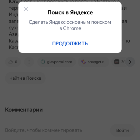
Юг»
.
Соединяет российские порты на Балтике с
терминалами на побережье Персидского залива и
Поиск в Яндексе
Индийского океана.
Включает три маршрута:
западный, восточный и транскаспийский.
Западная
Сделать Яндекс основным поиском
сухопутная ветка проходит по территории
в Сhrome
Азербайджана, восточная — по территории
Казахстана и Туркменистана, водный маршрут — по
ПРОДОЛЖИТЬ
Каспийскому морю.
0
glavportal.com
snapget.ru
360.ru
Найти в Поиске
Комментарии
Войдите, чтобы комментировать
Войти