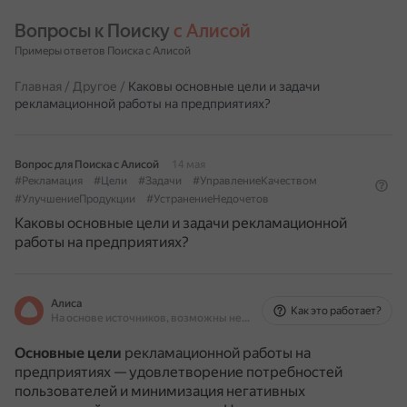
Вопросы к Поиску 
с Алисой
Примеры ответов Поиска с Алисой
Главная
/
Другое
/
Каковы основные цели и задачи
рекламационной работы на предприятиях?
Вопрос для Поиска с Алисой
14 мая
#Рекламация
#Цели
#Задачи
#УправлениеКачеством
#УлучшениеПродукции
#УстранениеНедочетов
Каковы основные цели и задачи рекламационной
работы на предприятиях?
Алиса
Как это работает?
На основе источников, возможны неточности
Основные цели
рекламационной работы на
предприятиях — удовлетворение потребностей
пользователей и минимизация негативных