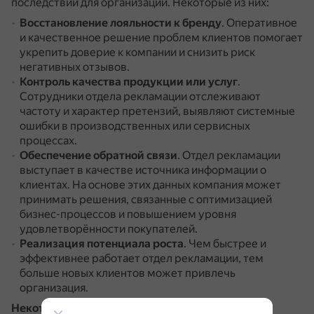
последствий для организации.
Некоторые из них:
Восстановление лояльности к бренду
.
Оперативное
и качественное решение проблем клиентов помогает
укрепить доверие к компании и снизить риск
негативных отзывов.
Контроль качества продукции или услуг
.
Сотрудники отдела рекламации отслеживают
частоту и характер претензий, выявляют системные
ошибки в производственных или сервисных
процессах.
Обеспечение обратной связи
.
Отдел рекламации
выступает в качестве источника информации о
клиентах.
На основе этих данных компания может
принимать решения, связанные с оптимизацией
бизнес-процессов и повышением уровня
удовлетворённости покупателей.
Реализация потенциала роста
.
Чем быстрее и
эффективнее работает отдел рекламации, тем
больше новых клиентов может привлечь
организация.
Некоторые задачи
рекламационной работы на