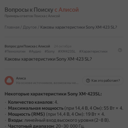
Вопросы к Поиску 
с Алисой
Примеры ответов Поиска с Алисой
Главная
/
Другое
/
Каковы характеристики Sony XM-423 SL?
Вопрос для Поиска с Алисой
24 октября
#Технологии
#Аудио
#Sony
#XM423SL
#Характеристики
Каковы характеристики Sony XM-423 SL?
Алиса
Как это работает?
На основе источников, возможны неточности
Некоторые характеристики Sony XM-423SL:
Количество каналов
: 4.
Максимальная мощность
(при 14,4 В, 4 Ом): 55 Вт × 4.
Мощность (RMS)
(при 14,4 В, 4 Ом): 19 Вт × 4.
Входы
: линейный вход высокого уровня (2–8 В).
Частотный диапазон
: 20–30 000 Гц.