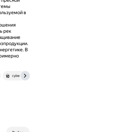
 пресной
темы
ользуемой в
рошения
ь рек
ащивание
озпродукции.
энергетике.
В
примерно
cyberleninka.ru