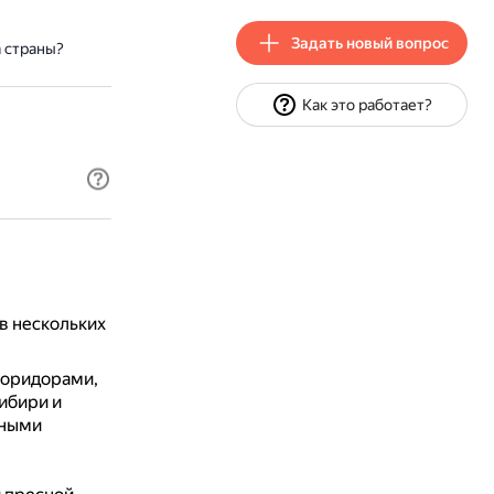
Задать новый вопрос
а страны?
Как это работает?
в нескольких
коридорами,
ибири и
тными