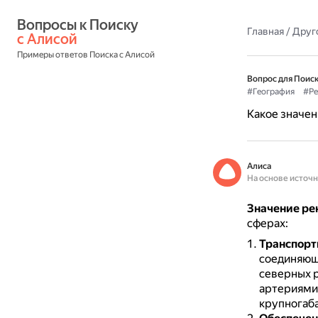
Вопросы к Поиску 
Главная
/
Друг
с Алисой
Примеры ответов Поиска с Алисой
Вопрос для Поиск
#География
#Ре
Какое значен
Алиса
На основе источ
Значение ре
сферах:
Транспорт
соединяющ
северных 
артериями
крупногаба