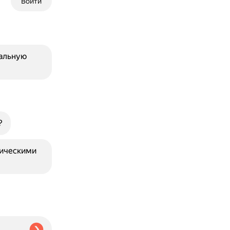
Войти
альную
?
фическими