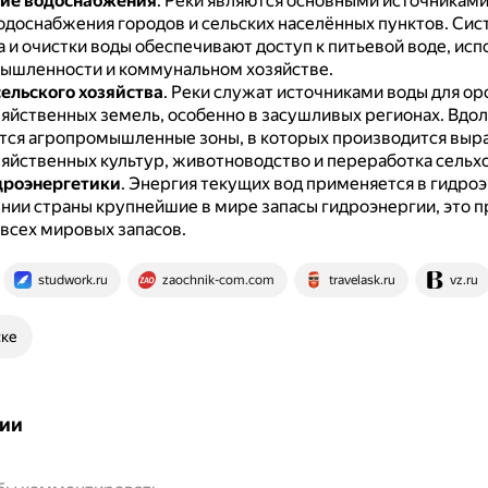
ие водоснабжения
.
Реки являются основными источниками
одоснабжения городов и сельских населённых пунктов.
Сис
 и очистки воды обеспечивают доступ к питьевой воде, исп
мышленности и коммунальном хозяйстве.
ельского хозяйства
.
Реки служат источниками воды для о
яйственных земель, особенно в засушливых регионах.
Вдол
ся агропромышленные зоны, в которых производится выр
яйственных культур, животноводство и переработка сельх
дроэнергетики
.
Энергия текущих вод применяется в гидро
нии страны крупнейшие в мире запасы гидроэнергии, это 
 всех мировых запасов.
studwork.ru
zaochnik-com.com
travelask.ru
vz.ru
ске
ии