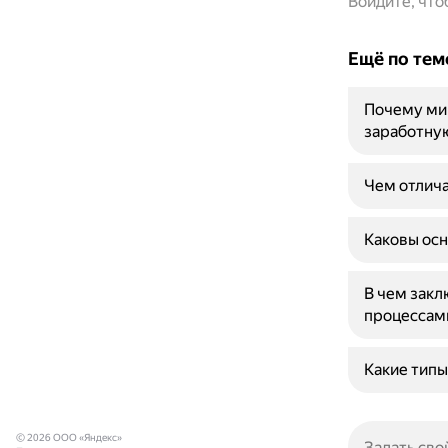
Войдите, чт
Ещё по тем
Почему ми
заработну
Чем отлича
Каковы осн
В чем зак
процессам
Какие типы
© 2026 ООО «Яндекс»