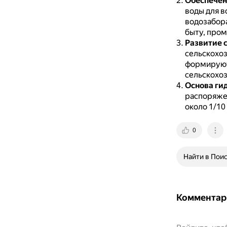
Обеспечен
воды для в
водозабора
быту, про
Развитие с
сельскохоз
формируют
сельскохоз
Основа ги
распоряже
около 1/10
0
Найти в Пои
Комментар