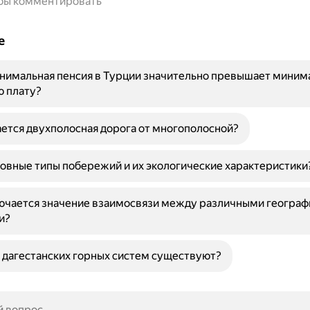
обы комментировать
е
нимальная пенсия в Турции значительно превышает миним
ю плату?
ется двухполосная дорога от многополосной?
овные типы побережий и их экологические характеристики
лючается значение взаимосвязи между различными геогра
и?
 дагестанских горных систем существуют?