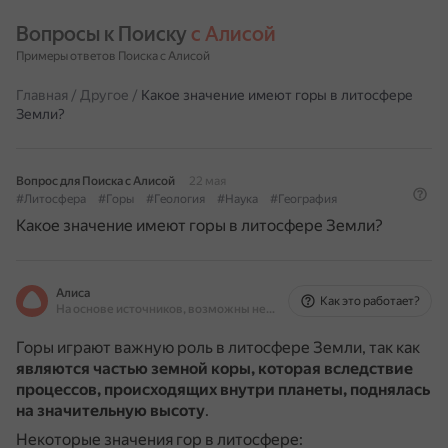
Вопросы к Поиску 
с Алисой
Примеры ответов Поиска с Алисой
Главная
/
Другое
/
Какое значение имеют горы в литосфере
Земли?
Вопрос для Поиска с Алисой
22 мая
#Литосфера
#Горы
#Геология
#Наука
#География
Какое значение имеют горы в литосфере Земли?
Алиса
Как это работает?
На основе источников, возможны неточности
Горы играют важную роль в литосфере Земли, так как
являются частью земной коры, которая вследствие
процессов, происходящих внутри планеты, поднялась
на значительную высоту
.
Некоторые значения гор в литосфере: