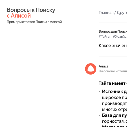
Вопросы к Поиску 
Главная
/
Друг
с Алисой
Примеры ответов Поиска с Алисой
Вопрос для Поиск
#Тайга
#Хозяйс
Какое значен
Алиса
На основе источ
Тайга имеет
Источник 
широкое пр
производят
многих отр
База для п
горностая, 