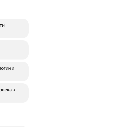
ти
логии и
овека в