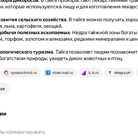
сбора дикоросов
.
В тайге произрастают лекарственные трав
хи, которые используются в пищу и для изготовления лекар
азвития сельского хозяйства
.
В тайге можно получать хор
, льна, картофеля, овощей.
добычи полезных ископаемых
.
Недра таёжной зоны богаты
ём, торфом, золотом и алмазами, редкими минералами и це
кологического туризма
.
Тайга позволяет людям познакомит
богатством природы, увидеть диких животных и птиц.
spravochnick.ru
otvet.mail.ru
lc.rt.ru
telegra.ph
ске
ии
обы комментировать