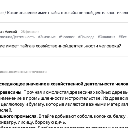
ое
/
Какое значение имеет тайга в хозяйственной деятельности чел
а с Алисой
28 февраля
твеннаяДеятельность
#Значение
#Человек
#Природа
#Экология
#Лес
ие имеет тайга в хозяйственной деятельности человека?
ников, возможны неточности
 следующее значение в хозяйственной деятельности чело
древесины
.
Прочная и смолистая древесина хвойных деревь
именение в промышленности и строительстве.
Из древеси
 целлюлозу и бумагу, которые являются важными материал
аслей.
ушного промысла
.
В тайге добывают соболя, колонка, белку,
ондатру, лисицу, боровую дичь.