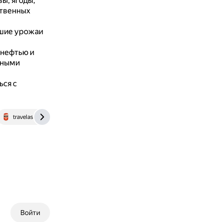
ы, ягоды,
ственных
ошие урожаи
 нефтью и
нными
ься с
travelask.ru
Войти