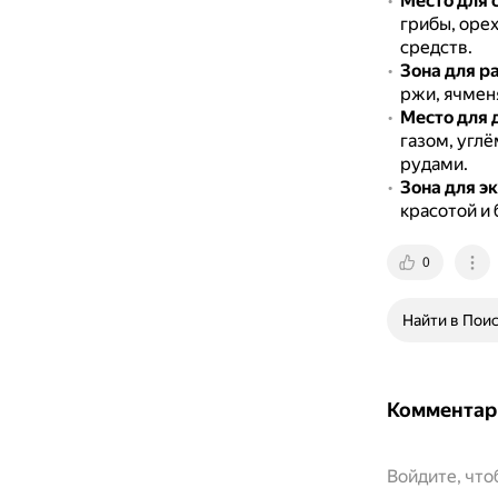
Место для 
грибы, оре
средств.
Зона для р
ржи, ячменя
Место для 
газом, угл
рудами.
Зона для э
красотой и 
0
Найти в Пои
Комментар
Войдите, чт