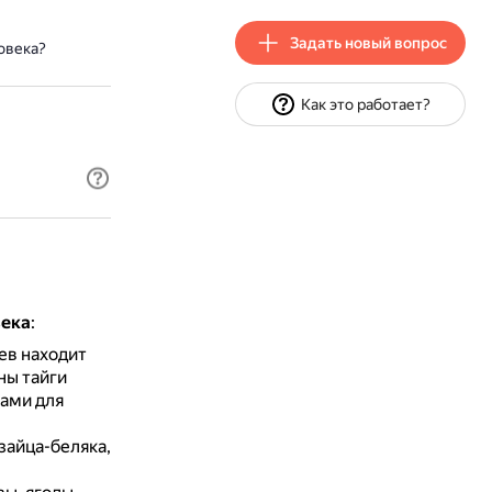
Задать новый вопрос
овека?
Как это работает?
века
:
ев находит
ны тайги
ами для
 зайца-беляка,