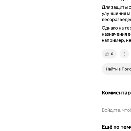
Для защиты с
улучшения ми
лесоразведе
Однако на те
назначения е
например, н
0
Найти в Пои
Комментар
Войдите, чт
Ещё по тем