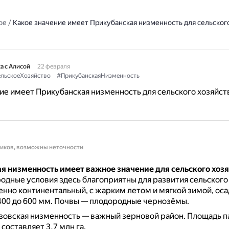
ое
/
Какое значение имеет Прикубанская низменность для сельског
а с Алисой
22 февраля
льскоеХозяйство
#ПрикубанскаяНизменность
ие имеет Прикубанская низменность для сельского хозяйст
ников, возможны неточности
я низменность имеет важное значение для сельского хоз
одные условия здесь благоприятны для развития сельского 
нно континентальный, с жарким летом и мягкой зимой, оса
400 до 600 мм.
Почвы — плодородные чернозёмы.
зовская низменность — важный зерновой район.
Площадь п
составляет 3,7 млн га.