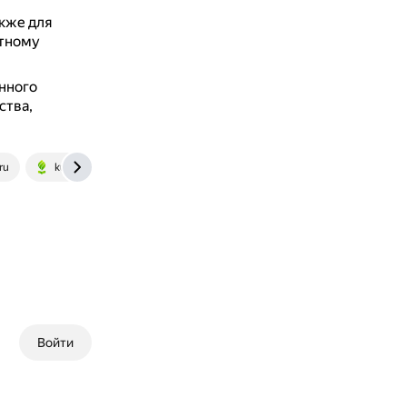
акже для
итному
нного
ства,
ru
kubsau.ru
Войти