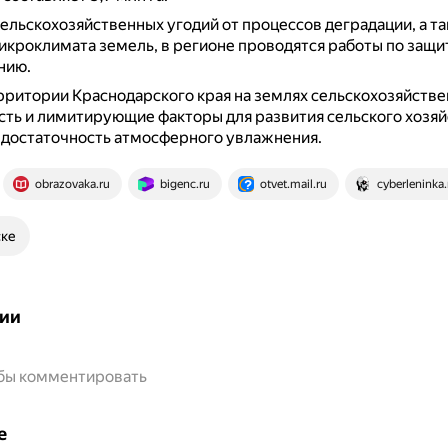
ельскохозяйственных угодий от процессов деградации, а т
кроклимата земель, в регионе проводятся работы по защ
нию.
рритории Краснодарского края на землях сельскохозяйстве
сть и лимитирующие факторы для развития сельского хозяй
едостаточность атмосферного увлажнения.
obrazovaka.ru
bigenc.ru
otvet.mail.ru
cyberleninka.
ске
ии
обы комментировать
е