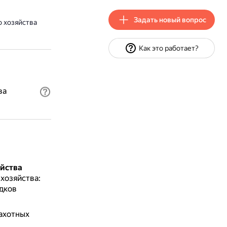
Задать новый вопрос
о хозяйства
Как это работает?
ва
яйства
хозяйства:
дков
ахотных