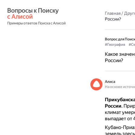
Вопросы к Поиску 
Главная
/
Друг
с Алисой
России?
Примеры ответов Поиска с Алисой
Вопрос для Поиск
#География
#Се
Какое значен
России?
Алиса
На основе источ
Прикубанска
России
.
Прир
климат умере
выпадает от 
Кубано-Приа
земель здесь 