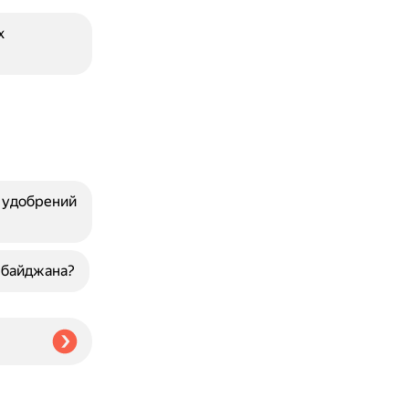
х
х удобрений
рбайджана?