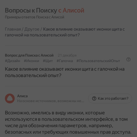
Вопросы к Поиску 
с Алисой
Примеры ответов Поиска с Алисой
Главная
/
Другое
/
Какое влияние оказывают иконки щита с
галочкой на пользовательский опыт?
Вопрос для Поиска с Алисой
21 декабря
#Дизайн
#Иконки
#Щит
#Галочка
#ПользовательскийОпыт
Какое влияние оказывают иконки щита с галочкой на
пользовательский опыт?
Алиса
Как это работает?
На основе источников, возможны неточности
Возможно, имелись в виду иконки, которые
используются в пользовательском интерфейсе, в том
числе для обозначения параметров, например,
безопасных или требующих повышенных прав доступа.