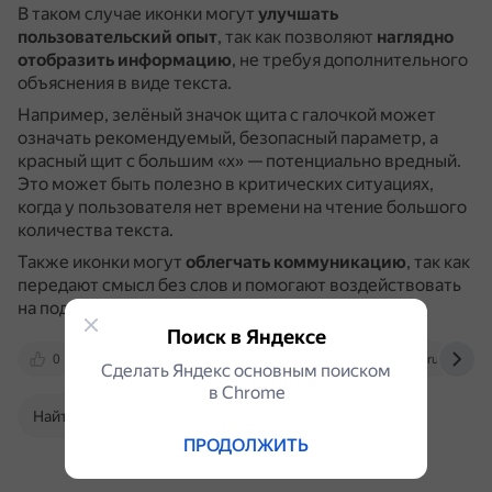
В таком случае иконки могут
улучшать
пользовательский опыт
, так как позволяют
наглядно
отобразить информацию
, не требуя дополнительного
объяснения в виде текста.
Например, зелёный значок щита с галочкой может
означать рекомендуемый, безопасный параметр, а
красный щит с большим «x» — потенциально вредный.
Это может быть полезно в критических ситуациях,
когда у пользователя нет времени на чтение большого
количества текста.
Также иконки могут
облегчать коммуникацию
, так как
передают смысл без слов и помогают воздействовать
на подсознание.
Поиск в Яндексе
0
learn.microsoft.com
www.seonews.ru
Сделать Яндекс основным поиском
в Сhrome
Найти в Поиске
ПРОДОЛЖИТЬ