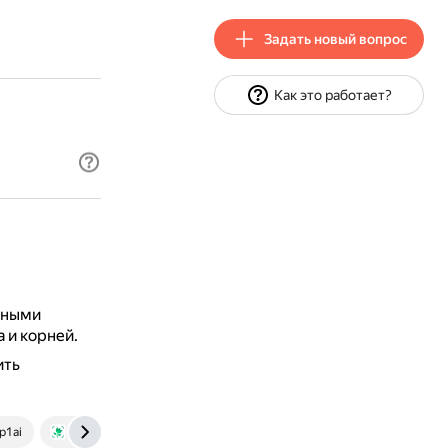
Задать новый вопрос
Как это работает?
бными
 и корней.
ить
-p1ai
www.picturethisai.com