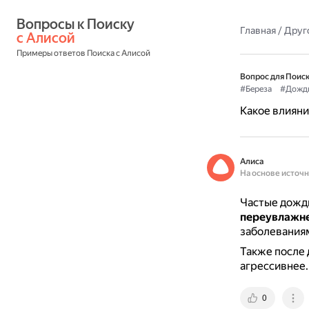
Вопросы к Поиску 
Главная
/
Друг
с Алисой
Примеры ответов Поиска с Алисой
Вопрос для Поиск
#Береза
#Дожд
Какое влияни
Алиса
На основе источ
Частые дожди
переувлажн
заболеваниям
Также после 
агрессивнее.
0