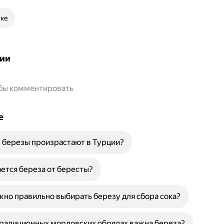
ске
ии
обы комментировать
е
 березы произрастают в Турции?
ется береза от бересты?
но правильно выбирать березу для сбора сока?
радиционных мордовских обрядах важна береза?