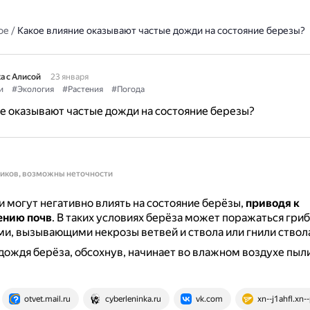
ое
/
Какое влияние оказывают частые дожди на состояние березы?
а с Алисой
23 января
и
#Экология
#Растения
#Погода
е оказывают частые дожди на состояние березы?
ников, возможны неточности
 могут негативно влиять на состояние берёзы,
приводя к
ению почв
.
В таких условиях берёза может поражаться гри
и, вызывающими некрозы ветвей и ствола или гнили ствола
дождя берёза, обсохнув, начинает во влажном воздухе пыл
otvet.mail.ru
cyberleninka.ru
vk.com
xn--j1ahfl.xn-