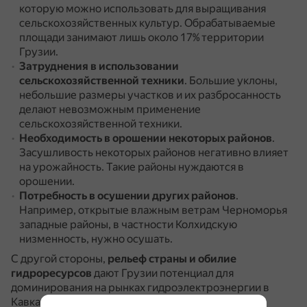
которую можно использовать для выращивания
сельскохозяйственных культур.
Обрабатываемые
площади занимают лишь около 17% территории
Грузии.
Затруднения в использовании
сельскохозяйственной техники
.
Большие уклоны,
небольшие размеры участков и их разбросанность
делают невозможным применение
сельскохозяйственной техники.
Необходимость в орошении некоторых районов
.
Засушливость некоторых районов негативно влияет
на урожайность.
Такие районы нуждаются в
орошении.
Потребность в осушении других районов
.
Например, открытые влажным ветрам Черноморья
западные районы, в частности Колхидскую
низменность, нужно осушать.
С другой стороны,
рельеф страны и обилие
гидроресурсов
дают Грузии потенциал для
доминирования на рынках гидроэлектроэнергии в
Кавказском регионе.
На многих горных реках