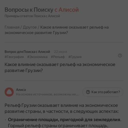
Вопросы к Поиску 
с Алисой
Примеры ответов Поиска с Алисой
Главная
/
Другое
/
Какое влияние оказывает рельеф на
экономическое развитие Грузии?
Вопрос для Поиска с Алисой
22 июня
#География
#Экономика
#Рельеф
#Грузия
Какое влияние оказывает рельеф на экономическое
развитие Грузии?
Алиса
Как это работает?
На основе источников, возможны неточности
Рельеф Грузии оказывает влияние на экономическое
развитие страны, в частности, в следующих аспектах:
Ограничение площади, пригодной для земледелия
.
Горный рельеф страны ограничивает площадь,