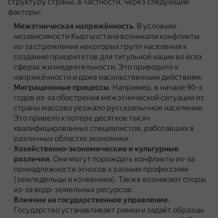
структуру страны, в частности, через следующие
факторы:
Межэтническая напряжённость
.
В условиях
независимости Кыргызстана возникали конфликты
из-за стремления некоторых групп населения к
созданию приоритетов для титульной нации во всех
сферах жизнедеятельности.
Это приводило к
напряжённости и даже насильственным действиям.
Миграционные процессы
.
Например, в начале 90-х
годов из-за обострения межэтнической ситуации из
страны массово уезжало русскоязычное население.
Это привело к потере десятков тысяч
квалифицированных специалистов, работавших в
различных областях экономики.
Хозяйственно-экономические и культурные
различия
.
Они могут порождать конфликты из-за
принадлежности этносов к разным профессиям
(земледельцы и кочевники).
Также возникают споры
из-за водо-земельных ресурсов.
Влияние на государственное управление
.
Государство устанавливает рамки и задаёт образцы