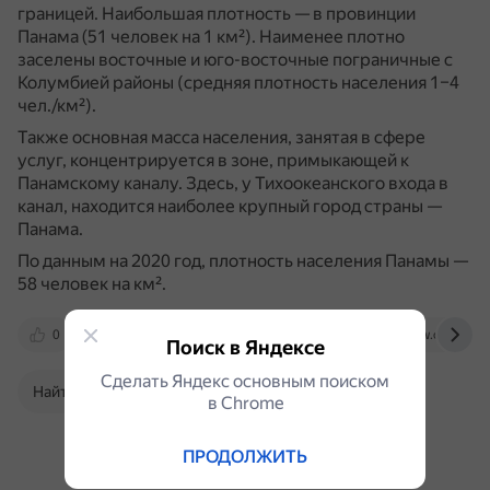
границей.
Наибольшая плотность — в провинции
Панама (51 человек на 1 км²).
Наименее плотно
заселены восточные и юго-восточные пограничные с
Колумбией районы (средняя плотность населения 1–4
чел./км²).
Также основная масса населения, занятая в сфере
услуг, концентрируется в зоне, примыкающей к
Панамскому каналу.
Здесь, у Тихоокеанского входа в
канал, находится наиболее крупный город страны —
Панама.
По данным на 2020 год, плотность населения Панамы —
58 человек на км².
0
old.bigenc.ru
worldpopulationreview.com
Поиск в Яндексе
Сделать Яндекс основным поиском
Найти в Поиске
в Сhrome
ПРОДОЛЖИТЬ