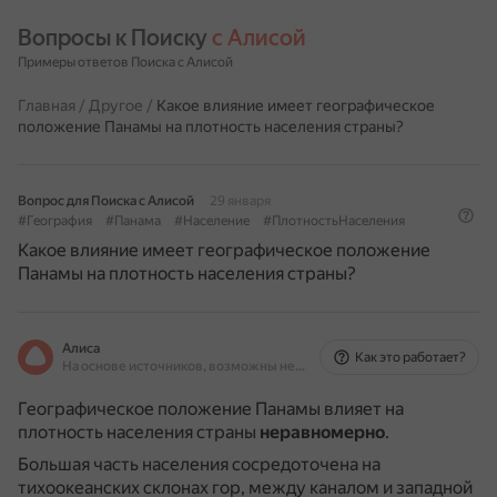
Вопросы к Поиску 
с Алисой
Примеры ответов Поиска с Алисой
Главная
/
Другое
/
Какое влияние имеет географическое
положение Панамы на плотность населения страны?
Вопрос для Поиска с Алисой
29 января
#География
#Панама
#Население
#ПлотностьНаселения
Какое влияние имеет географическое положение
Панамы на плотность населения страны?
Алиса
Как это работает?
На основе источников, возможны неточности
Географическое положение Панамы влияет на
плотность населения страны
неравномерно
.
Большая часть населения сосредоточена на
тихоокеанских склонах гор, между каналом и западной