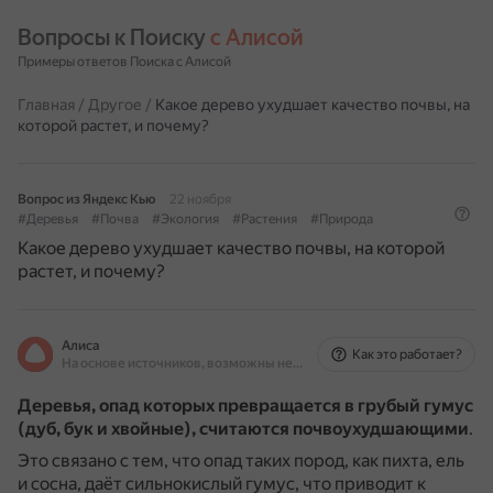
Вопросы к Поиску 
с Алисой
Примеры ответов Поиска с Алисой
Главная
/
Другое
/
Какое дерево ухудшает качество почвы, на
которой растет, и почему?
Вопрос из Яндекс Кью
22 ноября
#Деревья
#Почва
#Экология
#Растения
#Природа
Какое дерево ухудшает качество почвы, на которой
растет, и почему?
Алиса
Как это работает?
На основе источников, возможны неточности
Деревья, опад которых превращается в грубый гумус
(дуб, бук и хвойные), считаются почвоухудшающими
.
Это связано с тем, что опад таких пород, как пихта, ель
и сосна, даёт сильнокислый гумус, что приводит к