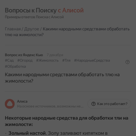
Вопросы к Поиску 
с Алисой
Примеры ответов Поиска с Алисой
Главная
/
Другое
/
Какими народными средствами обработать
тлю на жимолости?
Вопрос из Яндекс Кью
7 декабря
#Сад
#Огород
#Жимолость
#Тля
#НародныеСредства
#Обработка
Какими народными средствами обработать тлю на
жимолости?
Алиса
Как это работает?
На основе источников, возможны неточности
Некоторые народные средства для обработки тли на
жимолости:
Зольный настой
.
Золу заливают кипятком в