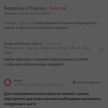
Вопросы к Поиску 
с Алисой
Примеры ответов Поиска с Алисой
Главная
/
Другое
/
Каким образом сохранять ранункулюсы
зимой, чтобы весной они вновь зацвели?
Вопрос для Поиска с Алисой
22 февраля
#Ранункулюсы
#Цветы
#Хранение
#Зима
#Весна
#Сад
#Букет
Каким образом сохранять ранункулюсы зимой,
чтобы весной они вновь зацвели?
Алиса
Как это работает?
На основе источников, возможны неточности
Для сохранения ранункулюсов зимой с целью
повторного цветения весной необходимо выполнить
следующие шаги
: