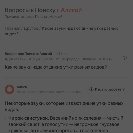
Вопросы к Поиску 
с Алисой
Примеры ответов Поиска с Алисой
Главная
/
Другое
/
Какие звуки издают дикие утки разных
видов?
Вопрос для Поиска с Алисой
14 мая
#ДикиеУтки
#ЗвукиЖивотных
#Природа
#Фауна
#Птицы
Какие звуки издают дикие утки разных видов?
Алиса
Как это работает?
На основе источников, возможны неточности
Некоторые звуки, которые издают дикие утки разных
видов:
Чирок-свистунок
.
Весенний крик селезня — чистый
звонкий свист, а голос утки — негромкое гнусавое
кряканье, во время которого тон постепенно