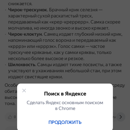
снижается.
Чирок-трескунок
.
Брачный крик селезня —
характерный сухой раскатистый треск,
передаваемый как «крер-креррерр».
Самка скорее
молчалива, но иногда звонко и высоко крякает.
Чирок-клоктун
.
Самец издает глубокий низкий крик,
напоминающий голос ворона и передаваемый как
«крррэ» или «крррэк».
Голос самки — частое
трескучее кряканье, как у самки кряквы, только
несколько более высокое и резкое.
Шилохвость
.
Самцы издают тихие посвисты, а также
участвуют в ухаживаниях небольшой стаи, при этом
издают свистящие крики.
Особи из разных регионов адаптируют звуки под среду
обитания.
Например, в густых лесах преобладают
Поиск в Яндексе
высокие частоты, а на открытых водоёмах — низкие
Сделать Яндекс основным поиском
тона.
в Сhrome
0
vk.com
hunfis.ru
petstime.ru
ПРОДОЛЖИТЬ