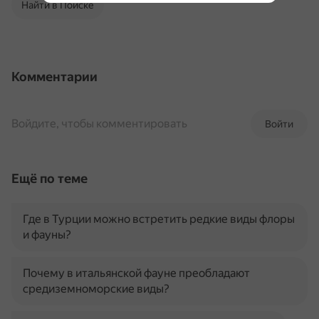
Найти в Поиске
Комментарии
Войдите, чтобы комментировать
Войти
Ещё по теме
Где в Турции можно встретить редкие виды флоры
и фауны?
Почему в итальянской фауне преобладают
средиземноморские виды?