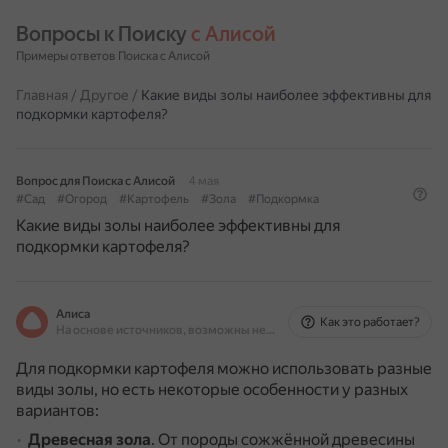
Вопросы к Поиску 
с Алисой
Примеры ответов Поиска с Алисой
Главная
/
Другое
/
Какие виды золы наиболее эффективны для
подкормки картофеля?
Вопрос для Поиска с Алисой
4 мая
#Сад
#Огород
#Картофель
#Зола
#Подкормка
Какие виды золы наиболее эффективны для
подкормки картофеля?
Алиса
Как это работает?
На основе источников, возможны неточности
Для подкормки картофеля можно использовать разные
виды золы, но есть некоторые особенности у разных
вариантов:
Древесная зола
.
От породы сожжённой древесины