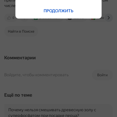
препятствует усвоению некоторых элементов, в том
числе, азота.
ПРОДОЛЖИТЬ
0
procvetok.com
dzen.ru
www.sb.by
Найти в Поиске
Комментарии
Войдите, чтобы комментировать
Войти
Ещё по теме
Почему нельзя смешивать древесную золу с
суперфосфатом при посадке перца?