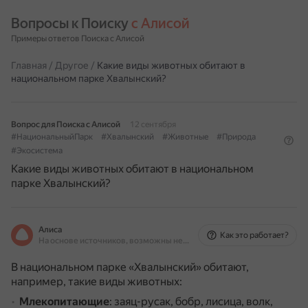
Вопросы к Поиску 
с Алисой
Примеры ответов Поиска с Алисой
Главная
/
Другое
/
Какие виды животных обитают в
национальном парке Хвалынский?
Вопрос для Поиска с Алисой
12 сентября
#НациональныйПарк
#Хвалынский
#Животные
#Природа
#Экосистема
Какие виды животных обитают в национальном
парке Хвалынский?
Алиса
Как это работает?
На основе источников, возможны неточности
В национальном парке «Хвалынский» обитают,
например, такие виды животных:
Млекопитающие
: заяц-русак, бобр, лисица, волк,