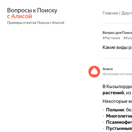
Вопросы к Поиску 
Главная
/
Друг
с Алисой
Примеры ответов Поиска с Алисой
Вопрос для Поиск
#Растения
#Кыз
Какие виды р
Алиса
На основе источ
В Кызылордин
растений
, и
Некоторые ви
Полыни
: б
Многолетни
Псаммофит
Пустынные