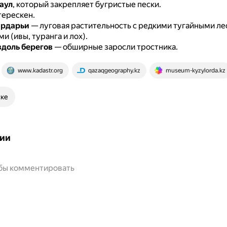
аул
, который закрепляет бугристые пески.
 терескен.
ырдарьи
— луговая растительность с редкими тугайными ле
и (ивы, туранга и лох).
вдоль берегов
— обширные заросли тростника.
www.kadastr.org
qazaqgeography.kz
museum-kyzylorda.kz
ске
ии
обы комментировать