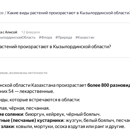
ое
/
Какие виды растений произрастают в Кызылординской области
а с Алисой
12 февраля
ылординскаяОбласть
#Флора
#Природа
#Казахстан
астений произрастают в Кызылординской области?
ников, возможны неточности
ской области Казахстана произрастает
более 800 разнови
з них 54 — лекарственные.
ды, которые встречаются в области:
елая, чёрная, песчанная.
е солянки
: биюргун, кейреук, чёрный боялыч.
ные (песчаные) кустарники
: жузгун, белый боялыч, песчан
 злаки
: ковыли, мортуки, осока вздутая или ранг и другие.