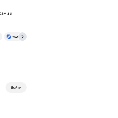
сами и
www.zakon.kz
www.gov.kz
Войти