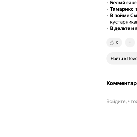
Белый сакс
Тамарикс
,
В пойме С
кустарникам
В дельте и 
0
Найти в Пои
Комментар
Войдите, чт