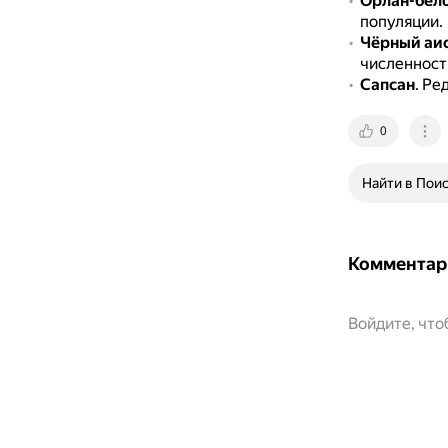
Орлан-бел
популяции.
Чёрный аи
численност
Сапсан
.
Ред
0
Найти в Пои
Комментар
Войдите, чт