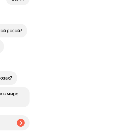
той росой?
розах?
в в мире