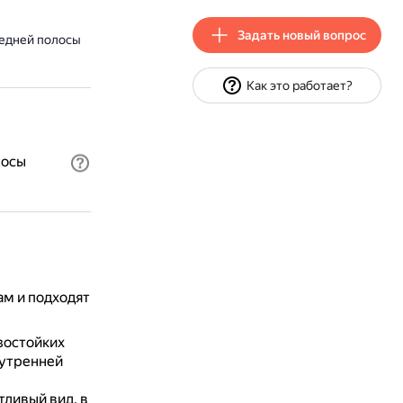
Задать новый вопрос
редней полосы
Как это работает?
лосы
м и подходят
зостойких
нутренней
ливый вид, в