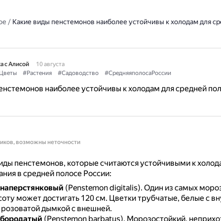
ое
/
Какие виды пенстемонов наиболее устойчивы к холодам для с
а с Алисой
10 августа
Цветы
#Растения
#Садоводство
#СредняяполосаРоссии
енстемонов наиболее устойчивы к холодам для средней по
ников, возможны неточности
ды пенстемонов, которые считаются устойчивыми к холода
ния в средней полосе России:
 наперстянковый
(Penstemon digitalis).
Один из самых моро
соту может достигать 120 см.
Цветки трубчатые, белые с в
с розоватой дымкой с внешней.
 бородатый
(Penstemon barbatus).
Морозостойкий, неприхот