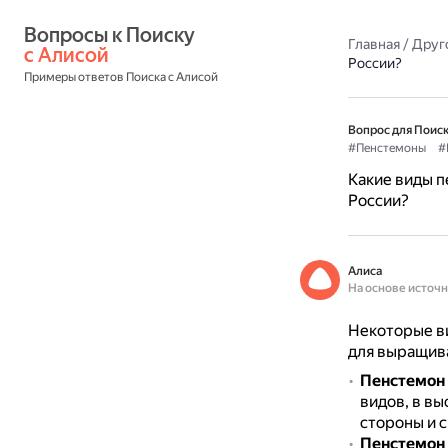
Вопросы к Поиску 
Главная
/
Друг
с Алисой
России?
Примеры ответов Поиска с Алисой
Вопрос для Поиск
#Пенстемоны
#
Какие виды п
России?
Алиса
На основе источ
Некоторые ви
для выращива
Пенстемон
видов, в вы
стороны и 
Пенстемон