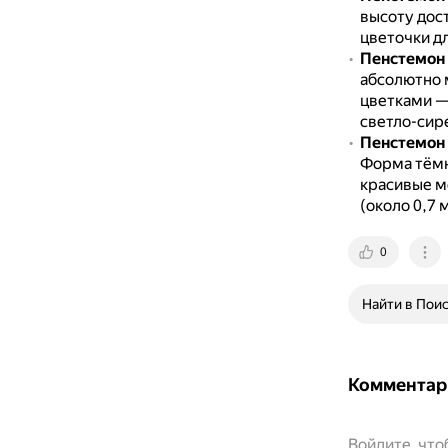
высоту дос
цветочки дл
Пенстемон
абсолютно 
цветками — 
светло-сир
Пенстемон 
Форма тёмн
красивые м
(около 0,7 
0
Найти в Пои
Комментар
Войдите, чт