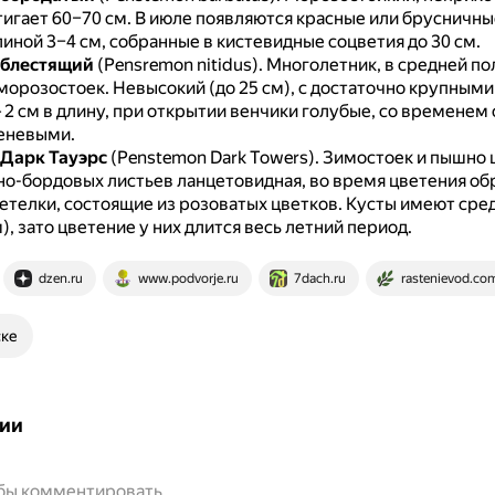
тигает 60–70 см.
В июле появляются красные или брусничны
иной 3–4 см, собранные в кистевидные соцветия до 30 см.
 блестящий
(Pensremon nitidus).
Многолетник, в средней по
морозостоек.
Невысокий (до 25 см), с достаточно крупными
2 см в длину, при открытии венчики голубые, со временем 
еневыми.
Дарк Тауэрс
(Penstemon Dark Towers).
Зимостоек и пышно 
о-бордовых листьев ланцетовидная, во время цветения об
етелки, состоящие из розоватых цветков.
Кусты имеют сре
м), зато цветение у них длится весь летний период.
dzen.ru
www.podvorje.ru
7dach.ru
rastenievod.co
ске
ии
обы комментировать