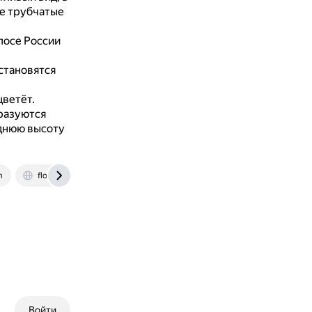
е трубчатые
лосе России
становятся
цветёт.
разуются
днюю высоту
m
flower.onego.ru
Войти