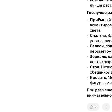
«Сеть»
.
Раз
лучше растя
Где лучше р
Приёмный з
акцентиров
света.
Спальня
.
Зд
устанавлив
Балкон, ло
периметру п
Зеркало, к
ленты (дюр
Стол
.
Низко
обеденной 
Кровать
.
Мо
фигурными 
При размеще
внимательно
0