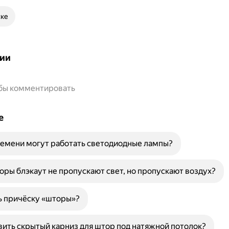
ске
ии
обы комментировать
е
емени могут работать светодиодные лампы?
ры блэкаут не пропускают свет, но пропускают воздух?
ь причёску «шторы»?
вить скрытый карниз для штор под натяжной потолок?