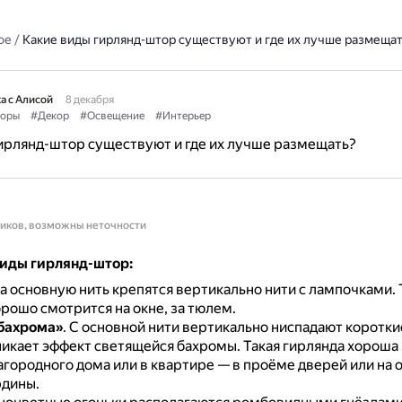
ое
/
Какие виды гирлянд-штор существуют и где их лучше размещат
а с Алисой
8 декабря
оры
#Декор
#Освещение
#Интерьер
ирлянд-штор существуют и где их лучше размещать?
ников, возможны неточности
иды гирлянд-штор:
а основную нить крепятся вертикально нити с лампочками.
рошо смотрится на окне, за тюлем.
бахрома»
.
С основной нити вертикально ниспадают коротки
икает эффект светящейся бахромы.
Такая гирлянда хороша
агородного дома или в квартире — в проёме дверей или на 
рдины.