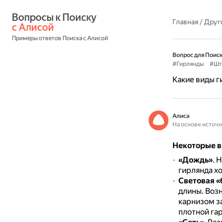
Вопросы к Поиску 
Главная
/
Друг
с Алисой
Примеры ответов Поиска с Алисой
Вопрос для Поиск
#Гирлянды
#Шт
Какие виды г
Алиса
На основе источ
Некоторые в
«Дождь»
.
Н
гирлянда хо
Световая «
длины.
Возн
карнизом з
плотной га