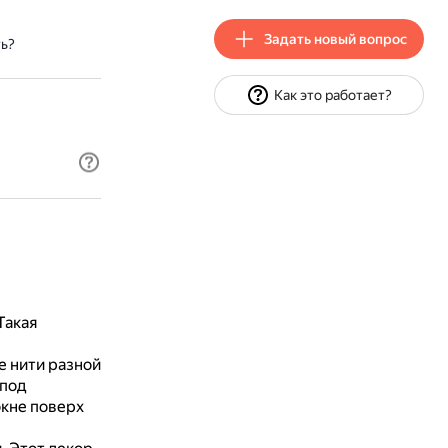
Задать новый вопрос
ь?
Как это работает?
Такая
е нити разной
 под
окне поверх