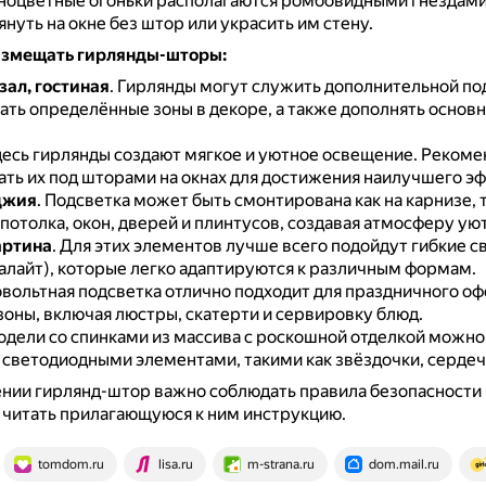
ноцветные огоньки располагаются ромбовидными гнёздами
нуть на окне без штор или украсить им стену.
азмещать гирлянды-шторы:
ал, гостиная
.
Гирлянды могут служить дополнительной по
ать определённые зоны в декоре, а также дополнять основ
есь гирлянды создают мягкое и уютное освещение.
Рекоме
ать их под шторами на окнах для достижения наилучшего эф
джия
.
Подсветка может быть смонтирована как на карнизе, т
отолка, окон, дверей и плинтусов, создавая атмосферу уют
артина
.
Для этих элементов лучше всего подойдут гибкие с
алайт), которые легко адаптируются к различным формам.
вольтная подсветка отлично подходит для праздничного о
зоны, включая люстры, скатерти и сервировку блюд.
дели со спинками из массива с роскошной отделкой можно
светодиодными элементами, такими как звёздочки, сердеч
нии гирлянд-штор важно соблюдать правила безопасности 
 читать прилагающуюся к ним инструкцию.
tomdom.ru
lisa.ru
m-strana.ru
dom.mail.ru