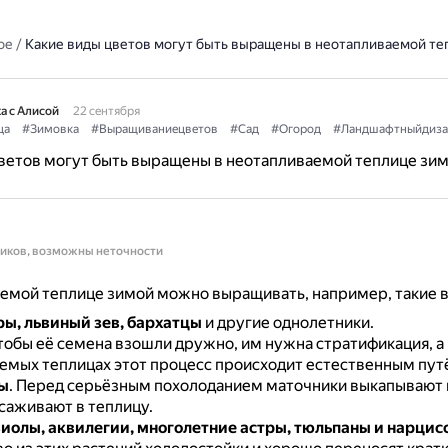
ое
/
Какие виды цветов могут быть выращены в неотапливаемой те
а с Алисой
22 сентября
ца
#Зимовка
#Выращиваниецветов
#Сад
#Огород
#Ландшафтныйдиза
ветов могут быть выращены в неотапливаемой теплице зи
ников, возможны неточности
емой теплице зимой можно выращивать, например, такие в
ры, львиный зев, бархатцы
и другие однолетники.
тобы её семена взошли дружно, им нужна стратификация, а 
емых теплицах этот процесс происходит естественным пут
ы
.
Перед серьёзным похолоданием маточники выкапывают 
саживают в теплицу.
иолы, аквилегии, многолетние астры, тюльпаны и нарцис