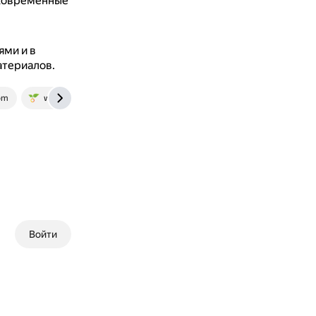
тковременные
ями и в
атериалов.
om
www.botanichka.ru
Войти