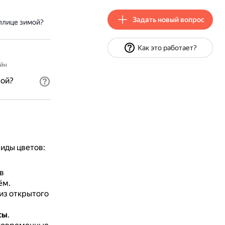
Задать новый вопрос
плице зимой?
Как это работает?
йн
мой?
иды цветов:
в
ём.
из открытого
сы
.