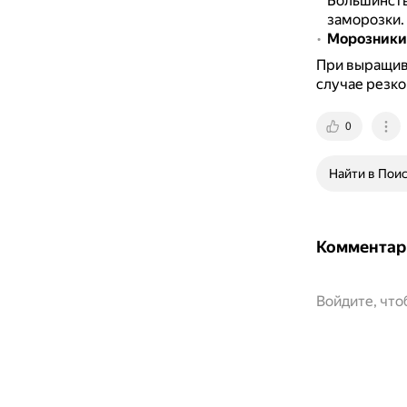
Большинств
заморозки.
Морозники
При выращива
случае резко
0
Найти в Пои
Комментар
Войдите, чт