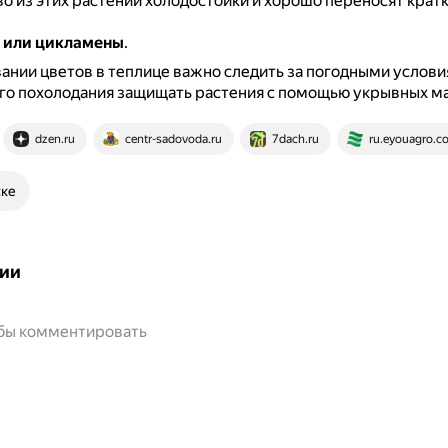
о из этих растений холодостойки и хорошо переносят кра
 или цикламены
.
нии цветов в теплице важно следить за погодными услови
го похолодания защищать растения с помощью укрывных м
dzen.ru
centr-sadovoda.ru
7dach.ru
ru.eyouagro.c
ске
ии
обы комментировать