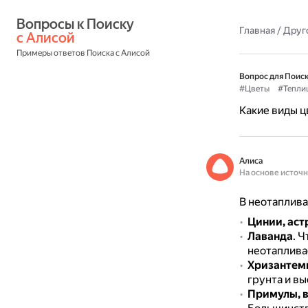
Вопросы к Поиску 
Главная
/
Друг
с Алисой
Примеры ответов Поиска с Алисой
Вопрос для Поиск
#Цветы
#Тепли
Какие виды ц
Алиса
На основе источ
В неотаплива
Цинии, аст
Лаванда
.
Ч
неотаплива
Хризантем
грунта и вы
Примулы, в