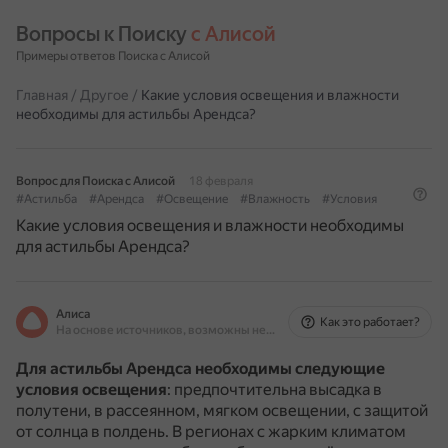
Вопросы к Поиску 
с Алисой
Примеры ответов Поиска с Алисой
Главная
/
Другое
/
Какие условия освещения и влажности
необходимы для астильбы Арендса?
Вопрос для Поиска с Алисой
18 февраля
#Астильба
#Арендса
#Освещение
#Влажность
#Условия
Какие условия освещения и влажности необходимы
для астильбы Арендса?
Алиса
Как это работает?
На основе источников, возможны неточности
Для астильбы Арендса необходимы следующие
условия освещения
: предпочтительна высадка в
полутени, в рассеянном, мягком освещении, с защитой
от солнца в полдень.
В регионах с жарким климатом