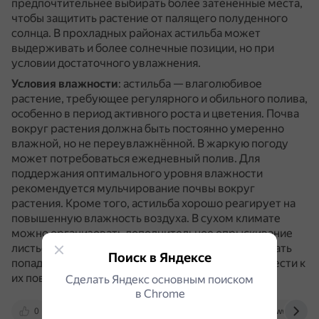
предпочтительнее выбирать более затенённые места,
чтобы защитить растение от палящего полуденного
солнца.
В прохладных районах астильба может
выдерживать и более солнечные позиции, но при
условии достаточного увлажнения.
Условия влажности
: астильба — влаголюбивое
растение, требующее регулярного и обильного полива,
особенно в период активного роста и цветения.
Почва
вокруг растения должна быть постоянно умеренно
влажной, но не переувлажнённой.
В жаркую погоду
может потребоваться ежедневный полив.
Для
поддержания оптимального уровня влажности
рекомендуется мульчирование почвы вокруг
растения.
Кроме того, астильба хорошо реагирует на
повышенную влажность воздуха.
В сухом климате
можно организовать дополнительное опрыскивание
листьев в вечернее время.
Однако следует избегать
Поиск в Яндексе
попадания воды на цветы, так как это может привести к
их повреждению.
Сделать Яндекс основным поиском
в Сhrome
0
dzen.ru
www.garshinka.ru
www.vhoz.