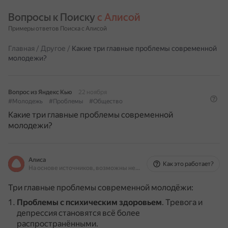
Вопросы к Поиску 
с Алисой
Примеры ответов Поиска с Алисой
Главная
/
Другое
/
Какие три главные проблемы современной
молодежи?
Вопрос из Яндекс Кью
22 ноября
#Молодежь
#Проблемы
#Общество
Какие три главные проблемы современной
молодежи?
Алиса
Как это работает?
На основе источников, возможны неточности
Три главные проблемы современной молодёжи:
Проблемы с психическим здоровьем
.
Тревога и
депрессия становятся всё более
распространёнными.