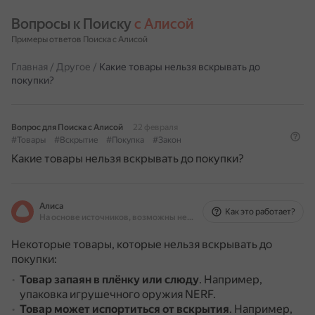
Вопросы к Поиску 
с Алисой
Примеры ответов Поиска с Алисой
Главная
/
Другое
/
Какие товары нельзя вскрывать до
покупки?
Вопрос для Поиска с Алисой
22 февраля
#Товары
#Вскрытие
#Покупка
#Закон
Какие товары нельзя вскрывать до покупки?
Алиса
Как это работает?
На основе источников, возможны неточности
Некоторые товары, которые нельзя вскрывать до
покупки:
Товар запаян в плёнку или слюду
.
Например,
упаковка игрушечного оружия NERF.
Товар может испортиться от вскрытия
.
Например,