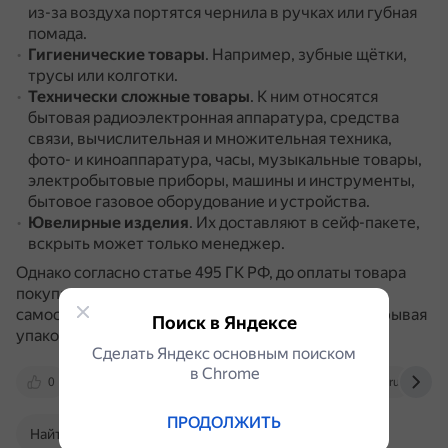
из-за воздуха портятся чернила в ручках или губная
помада.
Гигиенические товары
.
Например, зубные щётки,
трусы или колготки.
Технически сложные товары
.
К ним относятся
бытовая радиоэлектронная аппаратура, средства
связи, вычислительная и множительная техника,
фото- и киноаппаратура, часы, музыкальные товары,
электробытовые приборы, машины и инструменты,
бытовое газовое оборудование и устройства.
Ювелирные изделия
.
Их доставляют в сейф-пакете,
вскрыть может только менеджер.
Однако согласно статье 495 ГК РФ, до оплаты товара
покупатель может осматривать и изучать его
самостоятельно или с помощью продавца, не вскрывая
Поиск в Яндексе
упаковку.
Сделать Яндекс основным поиском
в Сhrome
0
wbeducation.wildberries.ru
edadeal.ru
ПРОДОЛЖИТЬ
Найти в Поиске