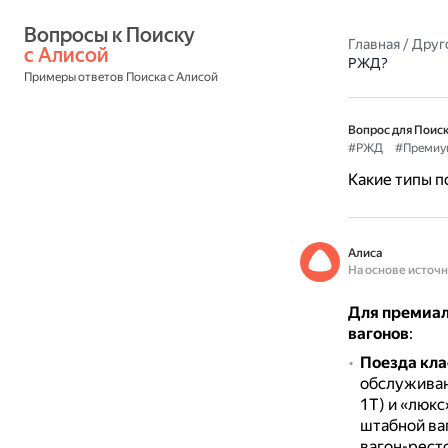
Вопросы к Поиску 
Главная
/
Друг
с Алисой
РЖД?
Примеры ответов Поиска с Алисой
Вопрос для Поиск
#РЖД
#Премиу
Какие типы п
Алиса
На основе источ
Для премиал
вагонов
:
Поезда кл
обслуживани
1Т) и «люкс
штабной ва
вагон-рест