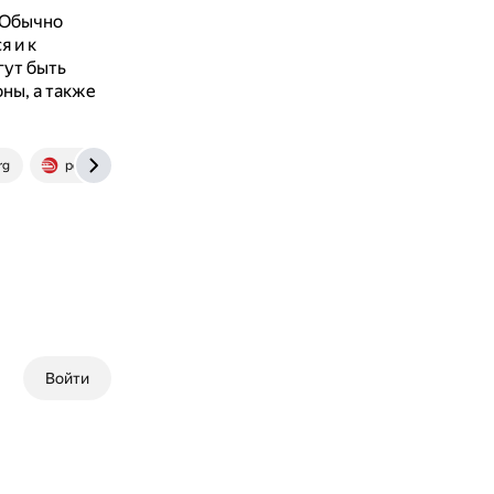
Обычно
я и к
гут быть
ны, а также
rg
poezd.ru
rzd-bonus.ru
www.rzd.ru
www.rzd.ru
Войти