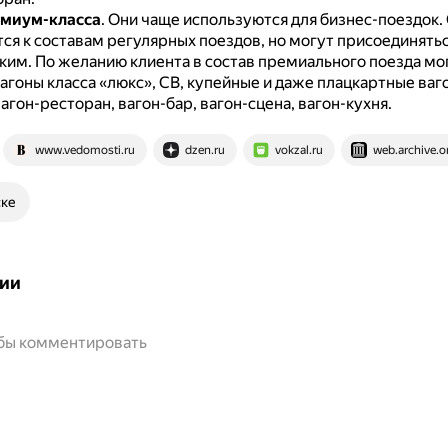
емиум-класса
.
Они чаще используются для бизнес-поездок.
я к составам регулярных поездов, но могут присоединятьс
ким.
По желанию клиента в состав премиального поезда мо
гоны класса «люкс», СВ, купейные и даже плацкартные ваго
вагон-ресторан, вагон-бар, вагон-сцена, вагон-кухня.
www.vedomosti.ru
dzen.ru
vokzal.ru
web.archive.o
ске
ии
обы комментировать