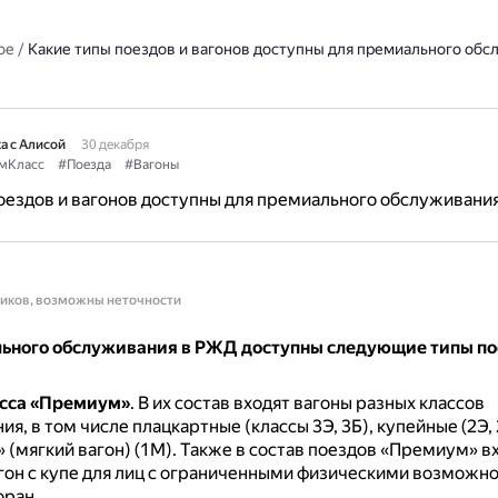
ое
/
Какие типы поездов и вагонов доступны для премиального обс
а с Алисой
30 декабря
мКласс
#Поезда
#Вагоны
оездов и вагонов доступны для премиального обслуживани
ников, возможны неточности
ьного обслуживания в РЖД доступны следующие типы по
асса «Премиум»
.
В их состав входят вагоны разных классов
я, в том числе плацкартные (классы 3Э, 3Б), купейные (2Э, 2
» (мягкий вагон) (1М).
Также в состав поездов «Премиум» в
гон с купе для лиц с ограниченными физическими возможно
оран.