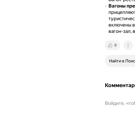
Вагоны пр
прицепляютс
туристичес
включены ва
вагон-зал, 
0
Найти в Пои
Комментар
Войдите, чт