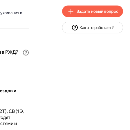
Задать новый вопрос
луживания в
Как это работает?
я в РЖД?
ездов и
Т), СВ (1Э,
ходят
стями и