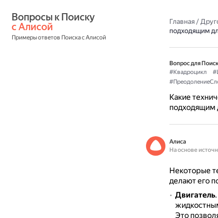
Вопросы к Поиску 
Главная
/
Друг
с Алисой
подходящим дл
Примеры ответов Поиска с Алисой
Вопрос для Поиск
#Квадроцикл
#
#ПреодолениеСл
Какие технич
подходящим д
Алиса
На основе источ
Некоторые те
делают его п
Двигатель
жидкостным
Это позвол