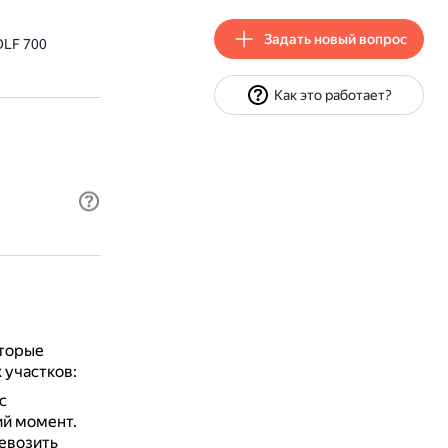
Задать новый вопрос
OLF 700
Как это работает?
оторые
 участков:
с
й момент.
евозить