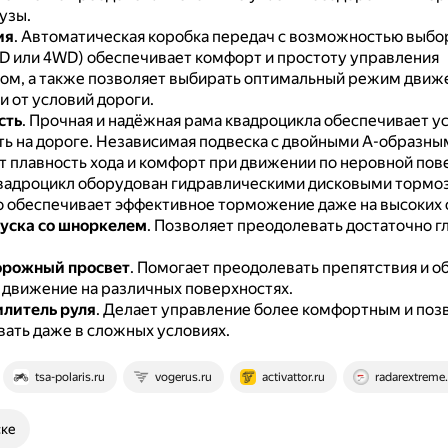
узы.
ия
.
Автоматическая коробка передач с возможностью выб
D или 4WD) обеспечивает комфорт и простоту управления
ом, а также позволяет выбирать оптимальный режим движ
и от условий дороги.
сть
.
Прочная и надёжная рама квадроцикла обеспечивает ус
ь на дороге.
Независимая подвеска с двойными А-образны
т плавность хода и комфорт при движении по неровной пов
вадроцикл оборудован гидравлическими дисковыми тормоз
то обеспечивает эффективное торможение даже на высоких 
уска со шноркелем
.
Позволяет преодолевать достаточно г
орожный просвет
.
Помогает преодолевать препятствия и о
 движение на различных поверхностях.
литель руля
.
Делает управление более комфортным и позв
ать даже в сложных условиях.
tsa-polaris.ru
vogerus.ru
activattor.ru
radarextreme.
ске