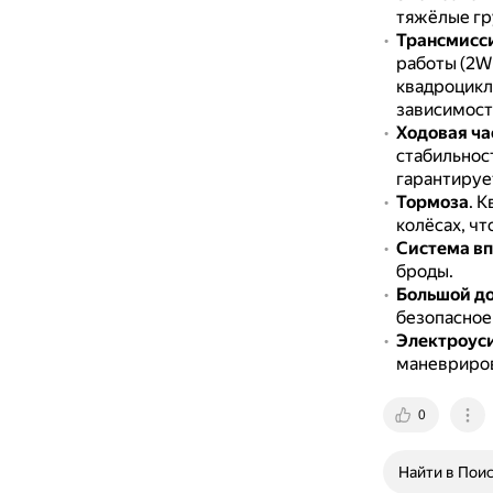
тяжёлые гр
Трансмисс
работы (2W
квадроцикл
зависимост
Ходовая ча
стабильност
гарантируе
Тормоза
.
К
колёсах, ч
Система вп
броды.
Большой д
безопасное
Электроуси
маневриров
0
Найти в Пои