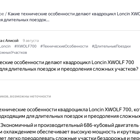
ое
/
Какие технические особенности делают квадроцикл Loncin XW
я длительных поездок…
а с Алисой
9 августа
Loncin
#XWOLF700
#ТехническиеОсобенности
#ДлительныеПоездки
ожныхУчастков
еские особенности делают квадроцикл Loncin XWOLF 700
ля длительных поездок и преодоления сложных участков?
ников, возможны неточности
хнические особенности квадроцикла Loncin XWOLF 700, к
одходящим для длительных поездок и преодоления сложных
.
Экономичный и производительный 686-кубовый двигатель 
 охлаждением обеспечивает высокую мощность и крутящи
яет легко преодолевать сложные участки бездорожья и пер