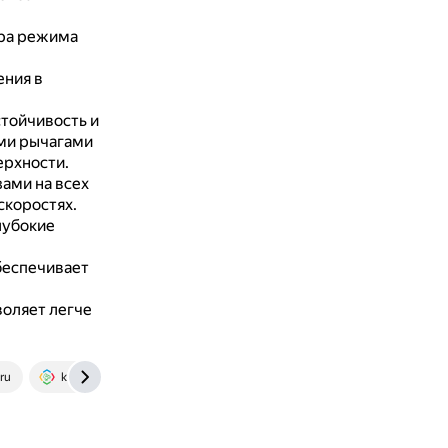
ора режима
ения в
тойчивость и
ми рычагами
ерхности.
ами на всех
скоростях.
лубокие
беспечивает
оляет легче
ru
kurazhsport.ru