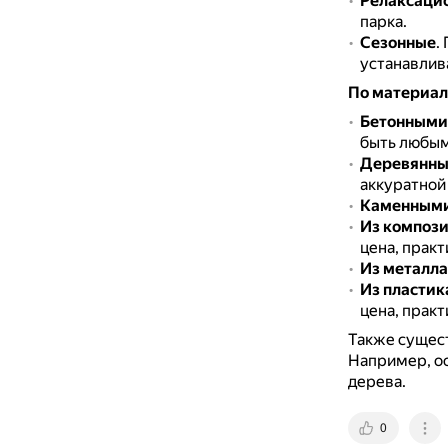
Релаксаци
парка.
Сезонные
.
устанавлива
По материал
Бетонными
быть любым
Деревянн
аккуратной
Каменным
Из компози
цена, практ
Из металла
Из пластик
цена, практ
Также сущес
Например, ос
дерева.
0