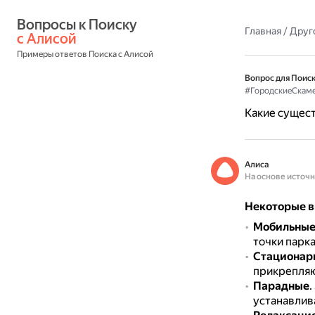
Вопросы к Поиску 
Главная
/
Друг
с Алисой
Примеры ответов Поиска с Алисой
Вопрос для Поиск
#ГородскиеСкам
Какие сущест
Алиса
На основе источ
Некоторые в
Мобильны
точки парка
Стационар
прикрепляю
Парадные
.
устанавлива