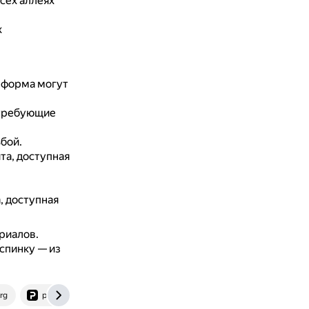
сех аллеях
х
 форма могут
 требующие
бой.
а, доступная
, доступная
риалов.
 спинку — из
rg
pillars.ru