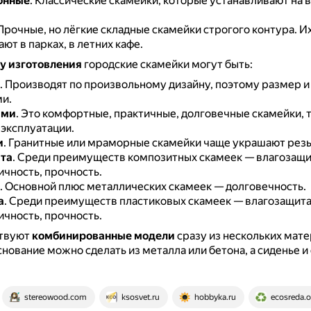
онные
.
Классические скамейки, которые устанавливают на в
Прочные, но лёгкие складные скамейки строгого контура.
И
ют в парках, в летних кафе.
у изготовления
городские скамейки могут быть:
.
Производят по произвольному дизайну, поэтому размер и
и.
ыми
.
Это комфортные, практичные, долговечные скамейки,
 эксплуатации.
и
.
Гранитные или мраморные скамейки чаще украшают резь
та
.
Среди преимуществ композитных скамеек — влагозащит
ичность, прочность.
.
Основной плюс металлических скамеек — долговечность.
а
.
Среди преимуществ пластиковых скамеек — влагозащита
ичность, прочность.
твуют
комбинированные модели
сразу из нескольких мате
нование можно сделать из металла или бетона, а сиденье и
stereowood.com
ksosvet.ru
hobbyka.ru
ecosreda.o