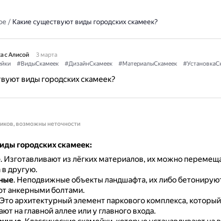
ое
/
Какие существуют виды городских скамеек?
а с Алисой
3 марта
ейки
#ВидыСкамеек
#ДизайнСкамеек
#МатериалыСкамеек
#УстановкаС
вуют виды городских скамеек?
ников, возможны неточности
иды городских скамеек:
е
.
Изготавливают из лёгких материалов, их можно перемеща
 в другую.
ные
.
Неподвижные объекты ландшафта, их либо бетонируют
т анкерными болтами.
Это архитектурный элемент паркового комплекса, который
ют на главной аллее или у главного входа.