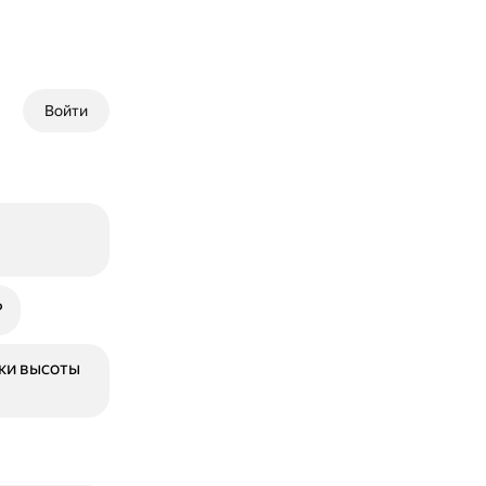
Войти
?
ки высоты