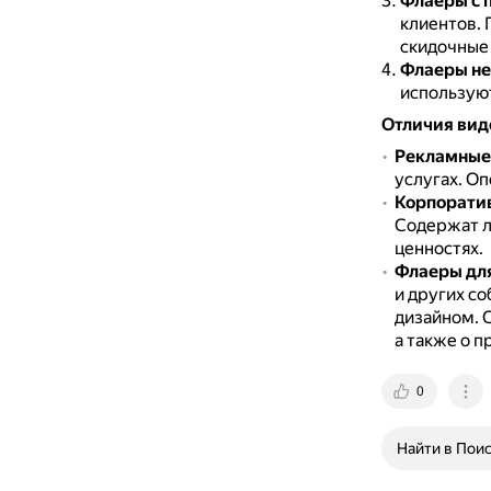
Флаеры с 
клиентов.
скидочные
Флаеры не
используют
Отличия вид
Рекламные
услугах.
Оп
Корпорати
Содержат л
ценностях.
Флаеры дл
и других с
дизайном.
С
а также о 
0
Найти в Пои