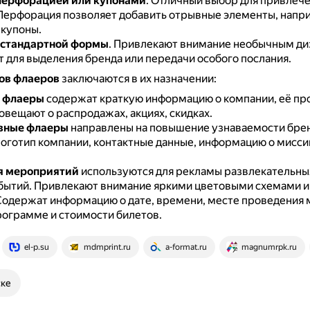
перфорацией или купонами
.
Отличный выбор для привлеч
Перфорация позволяет добавить отрывные элементы, напр
 купоны.
стандартной формы
.
Привлекают внимание необычным ди
 для выделения бренда или передачи особого послания.
ов флаеров
заключаются в их назначении:
 флаеры
содержат краткую информацию о компании, её про
овещают о распродажах, акциях, скидках.
вные флаеры
направлены на повышение узнаваемости брен
оготип компании, контактные данные, информацию о мисси
я мероприятий
используются для рекламы развлекательны
обытий.
Привлекают внимание яркими цветовыми схемами и
одержат информацию о дате, времени, месте проведения 
программе и стоимости билетов.
el-p.su
mdmprint.ru
a-format.ru
magnumrpk.ru
ске