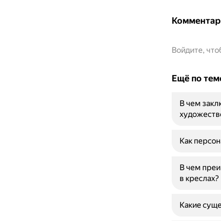
Комментар
Войдите, чт
Ещё по тем
В чем закл
художеств
Как персон
В чем преи
в креслах?
Какие суще