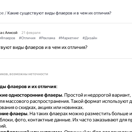
ое
/
Какие существуют виды флаеров и в чем их отличия?
а с Алисой
21 февраля
ыФлаеров
#Отличия
#Реклама
#Маркетинг
#Дизайн
вуют виды флаеров и в чем их отличия?
ников, возможны неточности
ды флаеров и их отличия
:
кие односторонние флаеры
.
Простой и недорогой вариант,
ля массового распространения.
Такой формат используют д
ания о скидках, акциях или новинках.
ние флаеры
.
На таких флаерах можно разместить больше 
блоки, фото, контактные данные.
Их часто заказывают для 
ий.