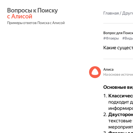
Вопросы к Поиску 
Главная
/
Друг
с Алисой
Примеры ответов Поиска с Алисой
Вопрос для Поиск
#Флаеры
#Вид
Какие сущест
Алиса
На основе источ
Основные ви
Классичес
подходит д
информиров
Двусторон
текстовые 
мероприят