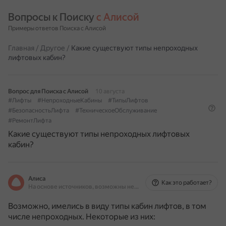
Вопросы к Поиску 
с Алисой
Примеры ответов Поиска с Алисой
Главная
/
Другое
/
Какие существуют типы непроходных
лифтовых кабин?
Вопрос для Поиска с Алисой
10 августа
#Лифты
#НепроходныеКабины
#ТипыЛифтов
#БезопасностьЛифта
#ТехническоеОбслуживание
#РемонтЛифта
Какие существуют типы непроходных лифтовых
кабин?
Алиса
Как это работает?
На основе источников, возможны неточности
Возможно, имелись в виду типы кабин лифтов, в том
числе непроходных. Некоторые из них: