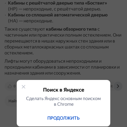
Кабины с решётчатой дверью типа «Боствиг»
(НР) — непроходные, с решётчатой дверью.
Кабины со сплошной автоматической дверью
(НА) — непроходные.
Также существуют
кабины обзорного типа
с
частичным или практически полным остеклением.
Они
перемещаются в нишах наружных стен здания или в
сборных металлокаркасных шахтах со сплошным
остеклением.
Лифты могут оборудоваться непроходными и
проходными кабинами в зависимости от планировки и
назначения здания или сооружения.
0
liftmach.by
logikalift.ru
zenit.by
Поиск в Яндексе
Сделать Яндекс основным поиском
Найти в Поиске
в Сhrome
ПРОДОЛЖИТЬ