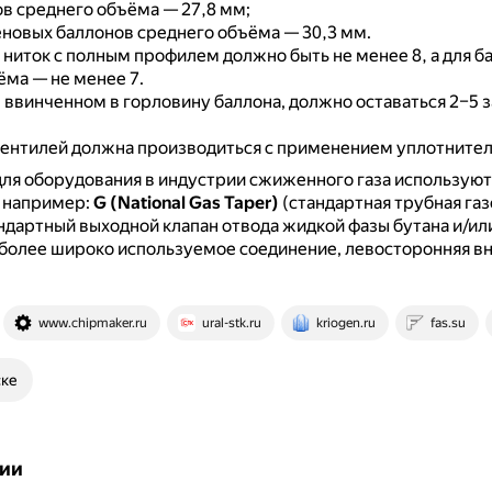
ов среднего объёма — 27,8 мм;
еновых баллонов среднего объёма — 30,3 мм.
 ниток с полным профилем должно быть не менее 8, а для б
ёма — не менее 7.
, ввинченном в горловину баллона, должно оставаться 2–5 
вентилей должна производиться с применением уплотнител
для оборудования в индустрии сжиженного газа используют
, например:
G (National Gas Taper)
(стандартная трубная газ
ндартный выходной клапан отвода жидкой фазы бутана и/или
более широко используемое соединение, левосторонняя в
www.chipmaker.ru
ural-stk.ru
kriogen.ru
fas.su
ске
ии