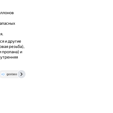
аллонов
запасных
я.
ся и другие
овая резьба),
 пропана) и
нутренняя
gostassistent.ru