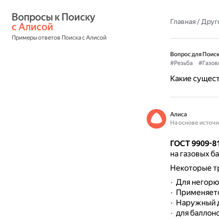
Вопросы к Поиску 
Главная
/
Друг
с Алисой
Примеры ответов Поиска с Алисой
Вопрос для Поиск
#Резьба
#Газов
Какие сущест
Алиса
На основе источ
ГОСТ 9909-8
на газовых ба
Некоторые тр
Для негорюч
Применяется
Наружный д
для баллон