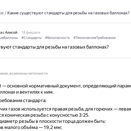
ое
/
Какие существуют стандарты для резьбы на газовых баллонах?
а с Алисой
18 февраля
ыеБаллоны
#Стандарты
#Безопасность
#ТехническиеТребования
вуют стандарты для резьбы на газовых баллонах?
ников, возможны неточности
1
— основной нормативный документ, определяющий парам
ллонах и вентилях к ним.
ебования стандарта:
их газов используется правая резьба, для горючих — левая
 коническая резьба с конусностью 3:25.
иаметр резьбы в плоскости торца должен быть:
ов малого объёма — 19,2 мм;