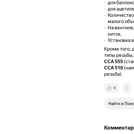
для баллон
для ацетил
Количество
малого объ
На вентиле
ниток.
Установка 
Кроме того, 
типы резьбы
ССА 555
(ста
ССА 510
(наи
резьба).
0
Найти в Пои
Комментар