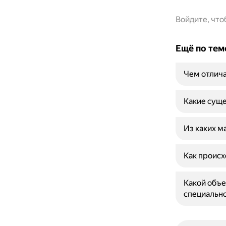
Войдите, чт
Ещё по тем
Чем отлича
Какие суще
Из каких м
Как происх
Какой объе
специальн