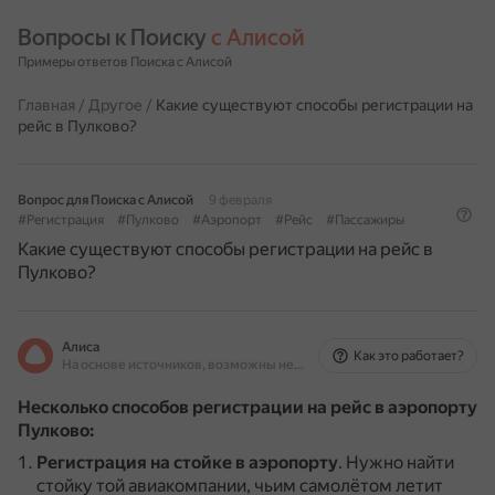
Вопросы к Поиску 
с Алисой
Примеры ответов Поиска с Алисой
Главная
/
Другое
/
Какие существуют способы регистрации на
рейс в Пулково?
Вопрос для Поиска с Алисой
9 февраля
#Регистрация
#Пулково
#Аэропорт
#Рейс
#Пассажиры
Какие существуют способы регистрации на рейс в
Пулково?
Алиса
Как это работает?
На основе источников, возможны неточности
Несколько способов регистрации на рейс в аэропорту
Пулково:
Регистрация на стойке в аэропорту
.
Нужно найти
стойку той авиакомпании, чьим самолётом летит