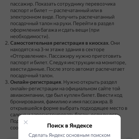
пассажир.
Показать сотруднику перевозчика
паспорт и билет — распечатанный или в
электронном виде.
Получить распечатанный
посадочный талон на руки.
Перейти в раздел
оформления багажа и сдать вещи (при
необходимости).
Самостоятельная регистрация в киосках
.
Они
находятся на 3-м этаже здания в секторе
«Отправление».
Пассажиру нужно приготовить
паспорт и билет.
Следуя инструкции на мониторе,
ввести данные.
После этого автомат распечатает
посадочный талон.
Онлайн-регистрация
.
Нужно открыть раздел
онлайн-регистрации на официальном сайте той
авиакомпании, где был куплен билет.
Ввести код
бронирования, фамилию и имя пассажира.
В
открывшейся форме выбрать подходящее место в
салоне и зарегистрировать багаж, если он есть.
Подтвердить онлайн-процедуру нажатием
Поиск в Яндексе
соответствующей кнопки.
Сделать Яндекс основным поиском