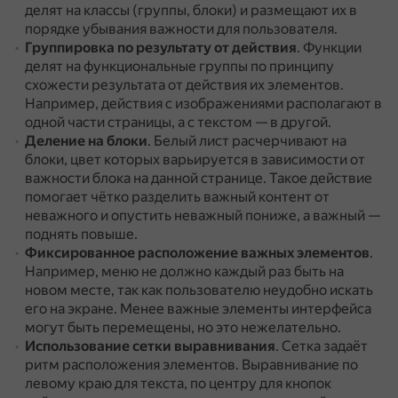
делят на классы (группы, блоки) и размещают их в
порядке убывания важности для пользователя.
Группировка по результату от действия
.
Функции
делят на функциональные группы по принципу
схожести результата от действия их элементов.
Например, действия с изображениями располагают в
одной части страницы, а с текстом — в другой.
Деление на блоки
.
Белый лист расчерчивают на
блоки, цвет которых варьируется в зависимости от
важности блока на данной странице.
Такое действие
помогает чётко разделить важный контент от
неважного и опустить неважный пониже, а важный —
поднять повыше.
Фиксированное расположение важных элементов
.
Например, меню не должно каждый раз быть на
новом месте, так как пользователю неудобно искать
его на экране.
Менее важные элементы интерфейса
могут быть перемещены, но это нежелательно.
Использование сетки выравнивания
.
Сетка задаёт
ритм расположения элементов.
Выравнивание по
левому краю для текста, по центру для кнопок