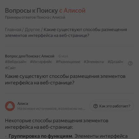
Вопросы к Поиску 
с Алисой
Примеры ответов Поиска с Алисой
Главная
/
Другое
/
Какие существуют способы размещения
элементов интерфейса на веб-странице?
Вопрос для Поиска с Алисой
6 мая
#Вебдизайн
#Интерфейс
#Размещение
#Элементы
#Дизайн
#Сайт
Какие существуют способы размещения элементов
интерфейса на веб-странице?
Алиса
Как это работает?
На основе источников, возможны неточности
Некоторые способы размещения элементов
интерфейса на веб-странице:
Группировка по функциям
.
Элементы интерфейса