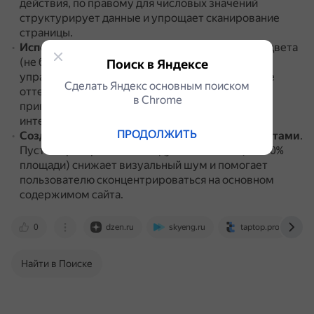
действия, по правому для числовых значений
структурирует данные и упрощает сканирование
страницы.
Использование акцентных цветов
.
Акцентные цвета
(не более 2–3) выделяют ключевые элементы
Поиск в Яндексе
управления и призывы к действию.
Насыщенные
Сделать Яндекс основным поиском
оттенки применяют для главных кнопок,
в Сhrome
приглушённые — для дополнительных функций
интерфейса.
ПРОДОЛЖИТЬ
Создание пустого пространства между элементами
.
Пустое пространство между элементами (20–30%
площади) снижает визуальный шум и помогает
пользователю сконцентрироваться на основном
содержимом сайта.
0
dzen.ru
skyeng.ru
taptop.pro
Найти в Поиске