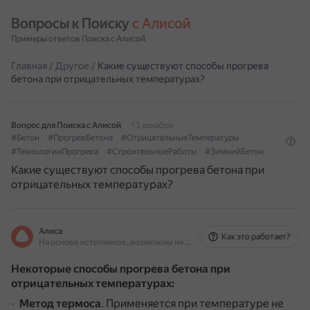
Вопросы к Поиску 
с Алисой
Примеры ответов Поиска с Алисой
Главная
/
Другое
/
Какие существуют способы прогрева
бетона при отрицательных температурах?
Вопрос для Поиска с Алисой
13 декабря
#Бетон
#ПрогревБетона
#ОтрицательныеТемпературы
#ТехнологииПрогрева
#СтроительныеРаботы
#ЗимнийБетон
Какие существуют способы прогрева бетона при
отрицательных температурах?
Алиса
Как это работает?
На основе источников, возможны неточности
Некоторые способы прогрева бетона при
отрицательных температурах:
Метод термоса
.
Применяется при температуре не