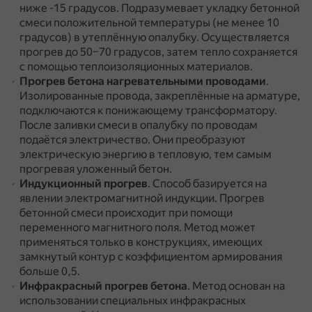
ниже -15 градусов.
Подразумевает укладку бетонной
смеси положительной температуры (не менее 10
градусов) в утеплённую опалубку.
Осуществляется
прогрев до 50–70 градусов, затем тепло сохраняется
с помощью теплоизоляционных материалов.
Прогрев бетона нагревательными проводами
.
Изолированные провода, закреплённые на арматуре,
подключаются к понижающему трансформатору.
После заливки смеси в опалубку по проводам
подаётся электричество.
Они преобразуют
электрическую энергию в тепловую, тем самым
прогревая уложенный бетон.
Индукционный прогрев
.
Способ базируется на
явлении электромагнитной индукции.
Прогрев
бетонной смеси происходит при помощи
переменного магнитного поля.
Метод может
применяться только в конструкциях, имеющих
замкнутый контур с коэффициентом армирования
больше 0,5.
Инфракрасный прогрев бетона
.
Метод основан на
использовании специальных инфракрасных