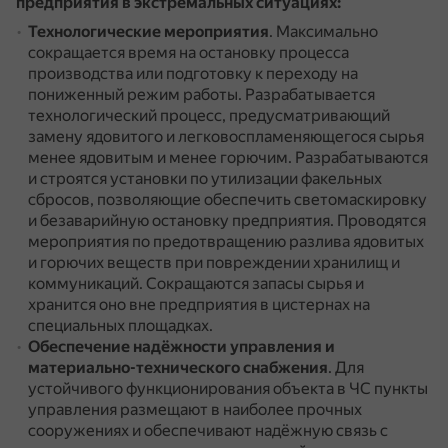
предприятия в экстремальных ситуациях:
Технологические мероприятия
.
Максимально
сокращается время на остановку процесса
производства или подготовку к переходу на
пониженный режим работы.
Разрабатывается
технологический процесс, предусматривающий
замену ядовитого и легковоспламеняющегося сырья
менее ядовитым и менее горючим.
Разрабатываются
и строятся установки по утилизации факельных
сбросов, позволяющие обеспечить светомаскировку
и безаварийную остановку предприятия.
Проводятся
мероприятия по предотвращению разлива ядовитых
и горючих веществ при повреждении хранилищ и
коммуникаций.
Сокращаются запасы сырья и
хранится оно вне предприятия в цистернах на
специальных площадках.
Обеспечение надёжности управления и
материально-технического снабжения
.
Для
устойчивого функционирования объекта в ЧС пункты
управления размещают в наиболее прочных
сооружениях и обеспечивают надёжную связь с