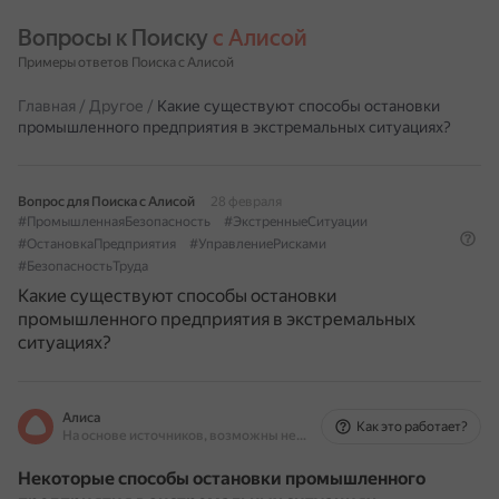
Вопросы к Поиску 
с Алисой
Примеры ответов Поиска с Алисой
Главная
/
Другое
/
Какие существуют способы остановки
промышленного предприятия в экстремальных ситуациях?
Вопрос для Поиска с Алисой
28 февраля
#ПромышленнаяБезопасность
#ЭкстренныеСитуации
#ОстановкаПредприятия
#УправлениеРисками
#БезопасностьТруда
Какие существуют способы остановки
промышленного предприятия в экстремальных
ситуациях?
Алиса
Как это работает?
На основе источников, возможны неточности
Некоторые способы остановки промышленного