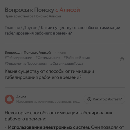
Вопросы к Поиску 
с Алисой
Примеры ответов Поиска с Алисой
Главная
/
Другое
/
Какие существуют способы оптимизации
табелирования рабочего времени?
Вопрос для Поиска с Алисой
4 июня
#Табелирование
#Оптимизация
#РабочееВремя
#УправлениеПерсоналом
#ОрганизацияТруда
Какие существуют способы оптимизации
табелирования рабочего времени?
Алиса
Как это работает?
На основе источников, возможны неточности
Некоторые способы оптимизации табелирования
рабочего времени:
Использование электронных систем
.
Они позволяют