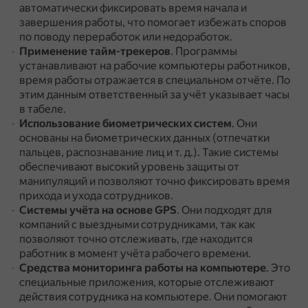
автоматически фиксировать время начала и
завершения работы, что помогает избежать споров
по поводу переработок или недоработок.
Применение тайм-трекеров
.
Программы
устанавливают на рабочие компьютеры работников,
время работы отражается в специальном отчёте.
По
этим данным ответственный за учёт указывает часы
в табеле.
Использование биометрических систем
.
Они
основаны на биометрических данных (отпечатки
пальцев, распознавание лиц и т. д.).
Такие системы
обеспечивают высокий уровень защиты от
манипуляций и позволяют точно фиксировать время
прихода и ухода сотрудников.
Системы учёта на основе GPS
.
Они подходят для
компаний с выездными сотрудниками, так как
позволяют точно отслеживать, где находится
работник в момент учёта рабочего времени.
Средства мониторинга работы на компьютере
.
Это
специальные приложения, которые отслеживают
действия сотрудника на компьютере.
Они помогают