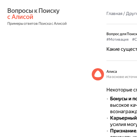
Вопросы к Поиску 
Главная
/
Друг
с Алисой
Примеры ответов Поиска с Алисой
Вопрос для Поиск
#Мотивация
#С
Какие сущес
Алиса
На основе источ
Некоторые сп
Бонусы и 
высокое ка
вознагражд
Карьерный
усилия мог
Признание