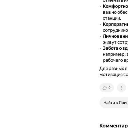
отмечать и
Комфортно
важно обес
станции.
Корпорати
сотрудников
Личное вн
живут сотру
Забота о з
например, 
рабочего в
Для разных л
мотивация с
0
Найти в Пои
Комментар