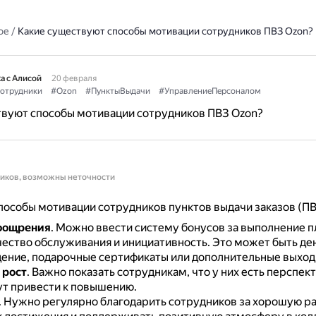
ое
/
Какие существуют способы мотивации сотрудников ПВЗ Ozon?
а с Алисой
20 февраля
отрудники
#Ozon
#ПунктыВыдачи
#УправлениеПерсоналом
твуют способы мотивации сотрудников ПВЗ Ozon?
ников, возможны неточности
особы мотивации сотрудников пунктов выдачи заказов (ПВ
поощрения
.
Можно ввести систему бонусов за выполнение п
чество обслуживания и инициативность.
Это может быть д
ение, подарочные сертификаты или дополнительные выход
 рост
.
Важно показать сотрудникам, что у них есть перспект
ут привести к повышению.
.
Нужно регулярно благодарить сотрудников за хорошую ра