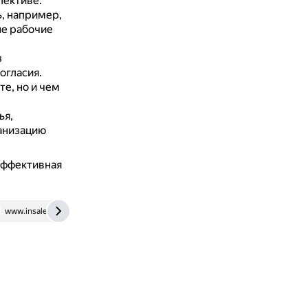
лективе.
, например,
ые рабочие
з
огласия.
те, но и чем
ья,
ганизацию
эффективная
www.insales.ru