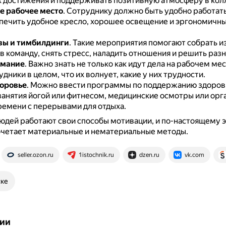
х достижения и поддерживать позитивную атмосферу в кол
е рабочее место
.
Сотруднику должно быть удобно работать
печить удобное кресло, хорошее освещение и эргономичн
вы и тимбилдинги
.
Такие мероприятия помогают собрать и
 команду, снять стресс, наладить отношения и решить разн
имание
.
Важно знать не только как идут дела на рабочем мес
дники в целом, что их волнует, какие у них трудности.
доровье
.
Можно ввести программы по поддержанию здоров
занятия йогой или фитнесом, медицинские осмотры или ор
ремени с перерывами для отдыха.
юдей работают свои способы мотивации, и по-настоящему 
очетает материальные и нематериальные методы.
seller.ozon.ru
1istochnik.ru
dzen.ru
vk.com
ске
ии