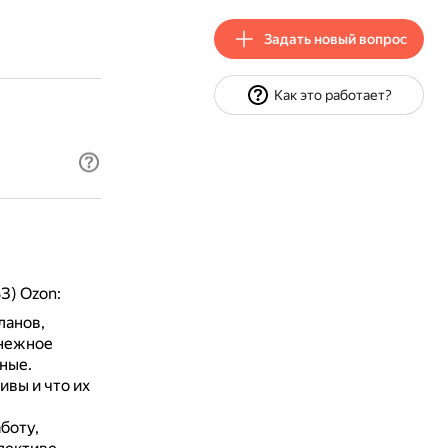
Задать новый вопрос
Как это работает?
З) Ozon:
ланов,
енежное
ные.
ивы и что их
боту,