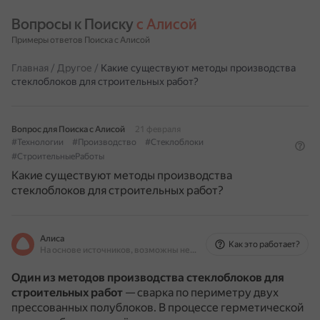
Вопросы к Поиску 
с Алисой
Примеры ответов Поиска с Алисой
Главная
/
Другое
/
Какие существуют методы производства
стеклоблоков для строительных работ?
Вопрос для Поиска с Алисой
21 февраля
#Технологии
#Производство
#Стеклоблоки
#СтроительныеРаботы
Какие существуют методы производства
стеклоблоков для строительных работ?
Алиса
Как это работает?
На основе источников, возможны неточности
Один из методов производства стеклоблоков для
строительных работ
— сварка по периметру двух
прессованных полублоков.
В процессе герметической