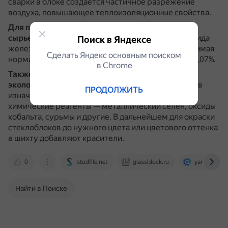
сварки в блоке создаётся частичное разрежение
воздуха, повышающее теплоизоляционные свойства.
Для производства стеклоблоков используют
сырьевые материалы
с малым содержанием оксида
Поиск в Яндексе
железа или примесями других металлов.
Допустимая
Сделать Яндекс основным поиском
норма содержания примеси в сырье — не более 0,07%.
в Сhrome
Также на производствах применяют процедуру
экологичного обесцвечивания стекла
.
Для этого в
ПРОДОЛЖИТЬ
изначальную сырьевую шихту добавляют особые
химические реагенты — металлический селен, оксиды
кобальта, сурьмы и другие.
В дальнейшем для окраски
стеклоблоков до нужного цвета или цветового оттенка
в шихту добавляют красители.
0
studfile.net
glassblock.ru
yandex.ru
Найти в Поиске