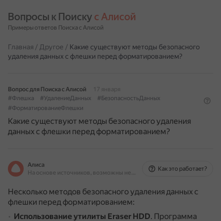
Вопросы к Поиску 
с Алисой
Примеры ответов Поиска с Алисой
Главная
/
Другое
/
Какие существуют методы безопасного
удаления данных с флешки перед форматированием?
Вопрос для Поиска с Алисой
17 января
#Флешка
#УдалениеДанных
#БезопасностьДанных
#ФорматированиеФлешки
Какие существуют методы безопасного удаления
данных с флешки перед форматированием?
Алиса
Как это работает?
На основе источников, возможны неточности
Несколько методов безопасного удаления данных с
флешки перед форматированием:
Использование утилиты Eraser HDD
.
Программа