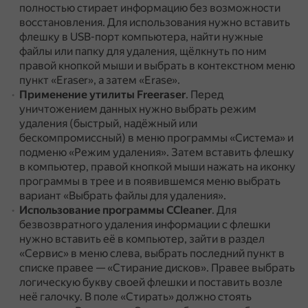
полностью стирает информацию без возможности
восстановления.
Для использования нужно вставить
флешку в USB-порт компьютера, найти нужные
файлы или папку для удаления, щёлкнуть по ним
правой кнопкой мыши и выбрать в контекстном меню
пункт «Eraser», а затем «Erase».
Применение утилиты Freeraser
.
Перед
уничтожением данных нужно выбрать режим
удаления (быстрый, надёжный или
бескомпромиссный) в меню программы «Система» и
подменю «Режим удаления».
Затем вставить флешку
в компьютер, правой кнопкой мыши нажать на иконку
программы в трее и в появившемся меню выбрать
вариант «Выбрать файлы для удаления».
Использование программы CCleaner
.
Для
безвозвратного удаления информации с флешки
нужно вставить её в компьютер, зайти в раздел
«Сервис» в меню слева, выбрать последний пункт в
списке правее — «Стирание дисков».
Правее выбрать
логическую букву своей флешки и поставить возле
неё галочку.
В поле «Стирать» должно стоять