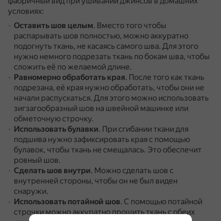
фабричный вид при ушивании джинсов в домашних
условиях:
Оставить шов целым
.
Вместо того чтобы
распарывать шов полностью, можно аккуратно
подогнуть ткань, не касаясь самого шва.
Для этого
нужно немного подрезать ткань по бокам шва, чтобы
сложить её по желаемой длине.
Равномерно обработать края
.
После того как ткань
подрезана, её края нужно обработать, чтобы они не
начали распускаться.
Для этого можно использовать
зигзагообразный шов на швейной машинке или
обметочную строчку.
Использовать булавки
.
При сгибании ткани для
подшива нужно зафиксировать края с помощью
булавок, чтобы ткань не смещалась.
Это обеспечит
ровный шов.
Сделать шов внутри
.
Можно сделать шов с
внутренней стороны, чтобы он не был виден
снаружи.
Использовать потайной шов
.
С помощью потайной
строчки можно аккуратно прошить ткань с обеих