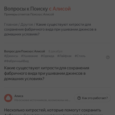
Вопросы к Поиску 
с Алисой
Примеры ответов Поиска с Алисой
Главная
/
Другое
/
Какие существуют хитрости для
сохранения фабричного вида при ушивании джинсов в
домашних условиях?
Вопрос для Поиска с Алисой
8 декабря
#Джинсы
#Ушивание
#Одежда
#Лайфхак
#Стиль
#ФабричныйВид
Какие существуют хитрости для сохранения
фабричного вида при ушивании джинсов в
домашних условиях?
Алиса
Как это работает?
На основе источников, возможны неточности
Несколько хитростей, которые помогут сохранить