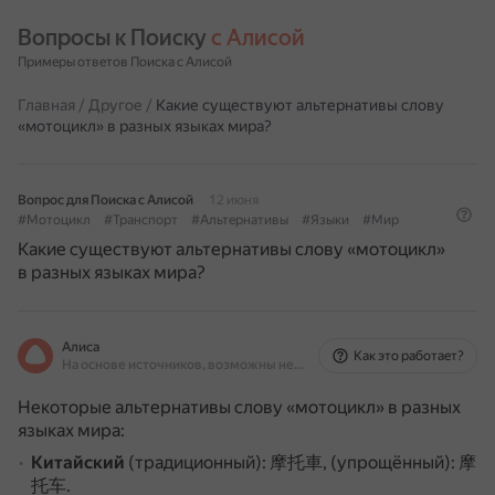
Вопросы к Поиску 
с Алисой
Примеры ответов Поиска с Алисой
Главная
/
Другое
/
Какие существуют альтернативы слову
«мотоцикл» в разных языках мира?
Вопрос для Поиска с Алисой
12 июня
#Мотоцикл
#Транспорт
#Альтернативы
#Языки
#Мир
Какие существуют альтернативы слову «мотоцикл»
в разных языках мира?
Алиса
Как это работает?
На основе источников, возможны неточности
Некоторые альтернативы слову «мотоцикл» в разных
языках мира:
Китайский
(традиционный): 摩托車, (упрощённый): 摩
托车.