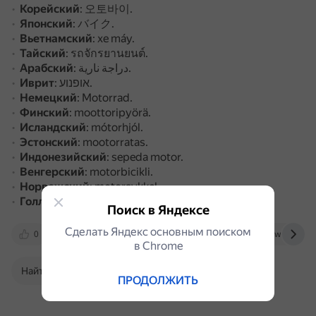
Корейский
: 오토바이.
Японский
: バイク.
Вьетнамский
: xe máy.
Тайский
: รถจักรยานยนต์.
Арабский
: دراجة نارية.
Иврит
: אופנוע.
Немецкий
: Motorrad.
Финский
: moottoripyörä.
Исландский
: mótorhjól.
Эстонский
: mootorratas.
Индонезийский
: sepeda motor.
Венгерский
: motorbicikli.
Норвежский
: motorsykkel.
Голландский
: motorfiets.
Поиск в Яндексе
Сделать Яндекс основным поиском
0
dzen.ru
www.woxikon.ru
www.indiffe
в Сhrome
Найти в Поиске
ПРОДОЛЖИТЬ