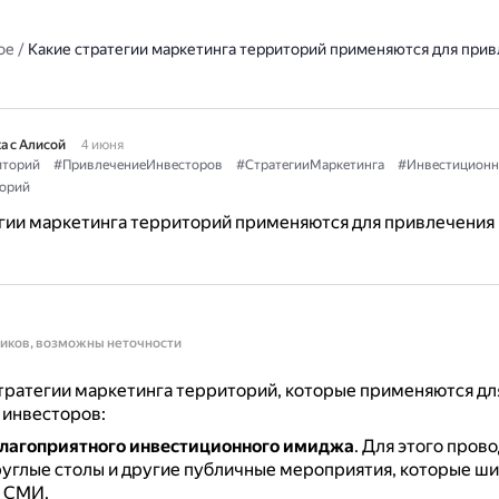
ое
/
Какие стратегии маркетинга территорий применяются для при
а с Алисой
4 июня
иторий
#ПривлечениеИнвесторов
#СтратегииМаркетинга
#Инвестицион
орий
гии маркетинга территорий применяются для привлечения
ников, возможны неточности
тратегии маркетинга территорий, которые применяются дл
 инвесторов:
лагоприятного инвестиционного имиджа
.
Для этого прово
руглые столы и другие публичные мероприятия, которые ш
 СМИ.