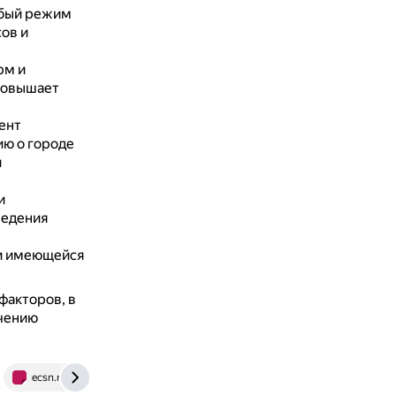
обый режим
ов и
рм и
 повышает
ент
ю о городе
и
и
ведения
и имеющейся
факторов, в
ечению
ecsn.ru
www.rsuh.ru