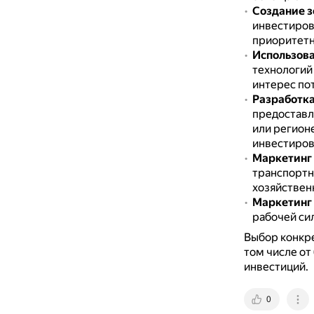
Создание з
инвестиров
приоритетн
Использова
технологий
интерес по
Разработка
предоставл
или регион
инвестиров
Маркетинг
транспортн
хозяйствен
Маркетинг 
рабочей си
Выбор конкре
том числе от
инвестиций.
0