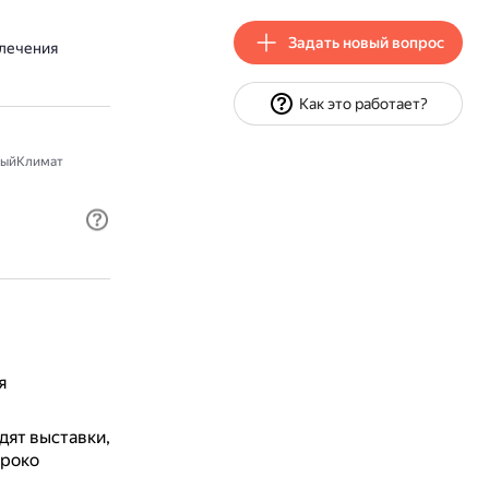
Задать новый вопрос
влечения
Как это работает?
ныйКлимат
я
дят выставки,
ироко