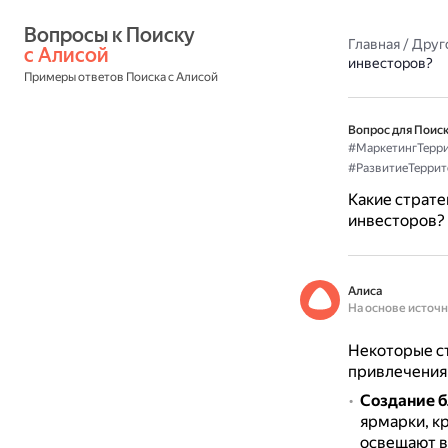
Вопросы к Поиску 
Главная
/
Друг
с Алисой
инвесторов?
Примеры ответов Поиска с Алисой
Вопрос для Поиск
#МаркетингТерр
#РазвитиеТеррит
Какие страте
инвесторов?
Алиса
На основе источ
Некоторые с
привлечения
Создание б
ярмарки, к
освещают в