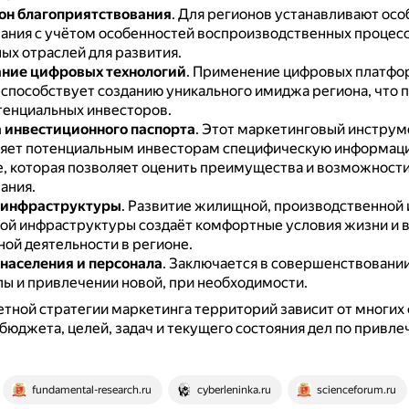
он благоприятствования
.
Для регионов устанавливают ос
ания с учётом особенностей воспроизводственных процесс
ых отраслей для развития.
ние цифровых технологий
.
Применение цифровых платфо
 способствует созданию уникального имиджа региона, что
тенциальных инвесторов.
 инвестиционного паспорта
.
Этот маркетинговый инструм
яет потенциальным инвесторам специфическую информаци
е, которая позволяет оценить преимущества и возможност
ания.
 инфраструктуры
.
Развитие жилищной, производственной 
ой инфраструктуры создаёт комфортные условия жизни и 
ной деятельности в регионе.
населения и персонала
.
Заключается в совершенствовани
лы и привлечении новой, при необходимости.
тной стратегии маркетинга территорий зависит от многих 
 бюджета, целей, задач и текущего состояния дел по привл
fundamental-research.ru
cyberleninka.ru
scienceforum.ru