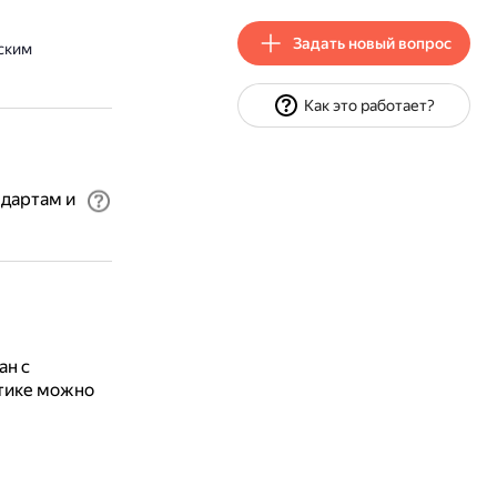
Задать новый вопрос
ским
Как это работает?
ндартам и
ан с
етике можно