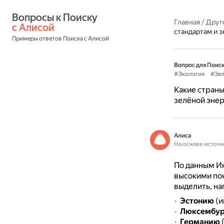
Вопросы к Поиску 
Главная
/
Друг
с Алисой
стандартам и 
Примеры ответов Поиска с Алисой
Вопрос для Поиск
#Экология
#Зел
Какие страны
зелёной энер
Алиса
На основе источ
По данным Ин
высокими пок
выделить, на
Эстонию
(и
Люксембур
Германию
(