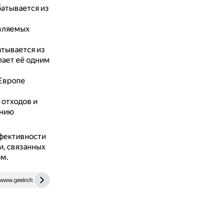
батывается из
овляемых
тывается из
лает её одним
 Европе
 отходов и
ению
ффективности
и, связанных
м.
www.geeksforgeeks.org
rb.ru
dzen.ru
www.sportmaster.r