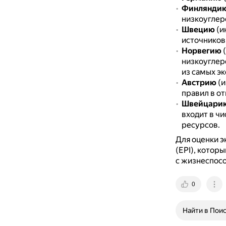
Финлянди
низкоуглеро
Швецию
(и
источников,
Норвегию
(
низкоуглер
из самых э
Австрию
(и
правил в от
Швейцари
входит в ч
ресурсов.
Для оценки э
(EPI), котор
с жизнеспос
0
Найти в Пои