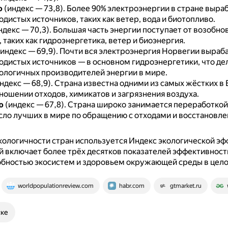
ю
(индекс — 73,8).
Более 90% электроэнергии в стране выра
дистых источников, таких как ветер, вода и биотопливо.
ндекс — 70,3).
Большая часть энергии поступает от возобн
 таких как гидроэнергетика, ветер и биоэнергия.
индекс — 69,9).
Почти вся электроэнергия Норвегии выраба
одистых источников — в основном гидроэнергетики, что де
кологичных производителей энергии в мире.
ндекс — 68,9).
Страна известна одними из самых жёстких в
ношении отходов, химикатов и загрязнения воздуха.
ю
(индекс — 67,8).
Страна широко занимается переработкой
исло лучших в мире по обращению с отходами и восстановл
кологичности стран используется Индекс экологической э
ый включает более трёх десятков показателей эффективност
обностью экосистем и здоровьем окружающей среды в цело
worldpopulationreview.com
habr.com
gtmarket.ru
ске