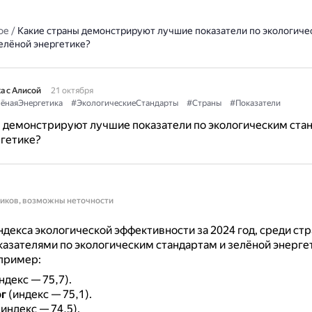
ое
/
Какие страны демонстрируют лучшие показатели по экологиче
зелёной энергетике?
а с Алисой
21 октября
ёнаяЭнергетика
#ЭкологическиеСтандарты
#Страны
#Показатели
 демонстрируют лучшие показатели по экологическим ста
гетике?
ников, возможны неточности
декса экологической эффективности за 2024 год, среди стр
азателями по экологическим стандартам и зелёной энерг
пример:
ндекс — 75,7).
г
(индекс — 75,1).
индекс — 74,5).