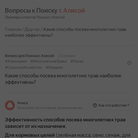
Вопросы к Поиску 
с Алисой
Примеры ответов Поиска с Алисой
Главная
/
Другое
/
Какие способы посева многолетних трав
наиболее эффективны?
Вопрос для Поиска с Алисой
23 января
#Агрономия
#МноголетниеТравы
#Посев
#СельскоеХозяйство
#Аграрии
Какие способы посева многолетних трав наиболее
эффективны?
Алиса
Как это работает?
На основе источников, возможны неточности
Эффективность способов посева многолетних трав
зависит от их назначения
.
Для кормовых целей
(зелёная масса, сено, сенаж, для